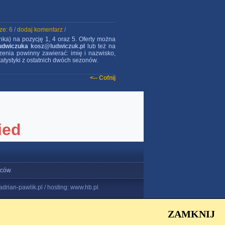
ze: 6
/
dodaj komentarz
/
ka) na pozycję 1, 4 oraz 5. Oferty można
udwiczuka
kosz@ludwiczuk.pl
lub też na
szenia powinny zawierać: imię i nazwisko,
atystyki z ostatnich dwóch sezonów.
<-- Cofnij
iców
 adrian-pawlik.pl / hosting: www.hb.pl
ZAMKNIJ