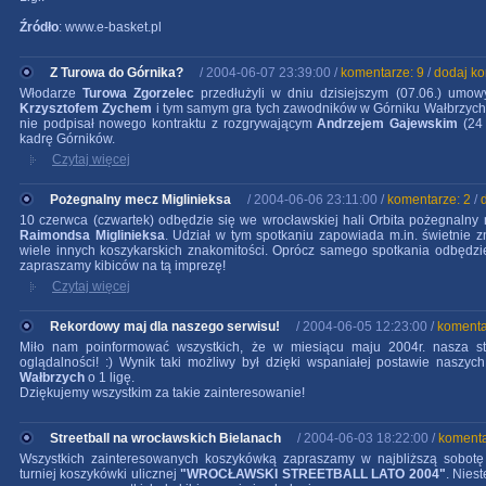
Źródło
: www.e-basket.pl
Z Turowa do Górnika?
/ 2004-06-07 23:39:00 /
komentarze: 9
/
dodaj k
Włodarze
Turowa Zgorzelec
przedłużyli w dniu dzisiejszym (07.06.) umo
Krzysztofem Zychem
i tym samym gra tych zawodników w Górniku Wałbrzych 
nie podpisał nowego kontraktu z rozgrywającym
Andrzejem Gajewskim
(24
kadrę Górników.
Czytaj więcej
Pożegnalny mecz Miglinieksa
/ 2004-06-06 23:11:00 /
komentarze: 2
/
10 czerwca (czwartek) odbędzie się we wrocławskiej hali Orbita pożegnaln
Raimondsa Miglinieksa
. Udział w tym spotkaniu zapowiada m.in. świetnie
wiele innych koszykarskich znakomitości. Oprócz samego spotkania odbędzie
zapraszamy kibiców na tą imprezę!
Czytaj więcej
Rekordowy maj dla naszego serwisu!
/ 2004-06-05 12:23:00 /
komenta
Miło nam poinformować wszystkich, że w miesiącu maju 2004r. nasza st
oglądalności! :) Wynik taki możliwy był dzięki wspaniałej postawie naszyc
Wałbrzych
o 1 ligę.
Dziękujemy wszystkim za takie zainteresowanie!
Streetball na wrocławskich Bielanach
/ 2004-06-03 18:22:00 /
komenta
Wszystkich zainteresowanych koszykówką zapraszamy w najbliższą sobotę
turniej koszykówki ulicznej
"WROCŁAWSKI STREETBALL LATO 2004"
. Nies