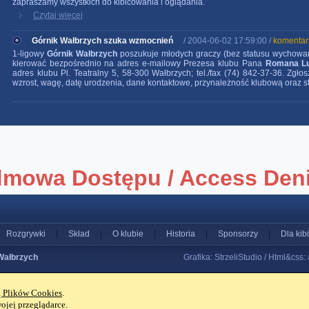
zapraszamy wszystkich do kibicowania i oglądania.
Czytaj więcej
Górnik Wałbrzych szuka wzmocnień
/ 2004-06-02 17:59:00 /
komentar
1-ligowy
Górnik Wałbrzych
poszukuje młodych graczy (bez statusu wychowan
kierować bezpośrednio na adres e-mailowy Prezesa klubu Pana
Romana L
adres klubu Pl. Teatralny 5, 58-300 Wałbrzych; tel./fax (74) 842-37-36. Zgło
wzrost, wagę, datę urodzenia, dane kontaktowe, przynależność klubową oraz st
Rozgrywki
|
Skład
|
O klubie
|
Historia
|
Sponsorzy
|
Dla kib
Wałbrzych
Grafika: StrzeliStudio / Html&css:
ą Plików Cookies
.
jej przeglądarce.