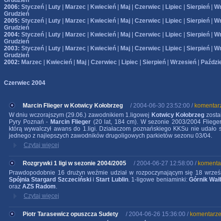
Grudzień
2006:
Styczeń
|
Luty
|
Marzec
|
Kwiecień
|
Maj
|
Czerwiec
|
Lipiec
|
Sierpień
|
Wr
Grudzień
2005:
Styczeń
|
Luty
|
Marzec
|
Kwiecień
|
Maj
|
Czerwiec
|
Lipiec
|
Sierpień
|
Wr
Grudzień
2004:
Styczeń
|
Luty
|
Marzec
|
Kwiecień
|
Maj
|
Czerwiec
|
Lipiec
|
Sierpień
|
Wr
Grudzień
2003:
Styczeń
|
Luty
|
Marzec
|
Kwiecień
|
Maj
|
Czerwiec
|
Lipiec
|
Sierpień
|
Wr
Grudzień
2002:
Marzec
|
Kwiecień
|
Maj
|
Czerwiec
|
Lipiec
|
Sierpień
|
Wrzesień
|
Paździ
Czerwiec 2004
Marcin Flieger w Kotwicy Kołobrzeg
/ 2004-06-30 23:52:00 /
komentarz
W dniu wczorajszym (29.06.) zawodnikiem 1.ligowej
Kotwicy Kołobrzeg
zosta
Pyry Poznań -
Marcin Flieger
(20 lat, 184 cm). W sezonie 2003/2004 Fliege
którą wywalczył awans do 1.ligi. Działaczom poznańskiego KKSu nie udało 
jednego z najlepszych zawodników drugoligowych parkietów sezonu 03/04.
Czytaj więcej
Rozgrywki 1 ligi w sezonie 2004/2005
/ 2004-06-27 12:58:00 /
komenta
Prawdopodobnie 16 drużyn weźmie udział w rozpoczynającym się 18 wrześni
Spójnia Stargard Szczeciński
i
Start Lublin
. 1-ligowe beniaminki:
Górnik Wał
oraz
AZS Radom
.
Czytaj więcej
Piotr Tarasewicz opuszcza Sudety
/ 2004-06-26 15:36:00 /
komentarze