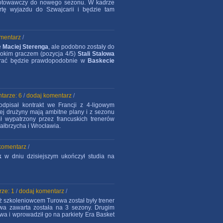
gotowawczy do nowego sezonu. W kadrze
ertę wyjazdu do Szwajcarii i będzie tam
mentarz
/
e
Maciej Sterenga
, ale podobno zostały do
sokim graczem (pozycja 4/5)
Stali Stalowa
e grać będzie prawdopodobnie w
Baskecie
tarze: 6
/
dodaj komentarz
/
odpisał kontrakt we Francji z 4-ligowym
tej drużyny mają ambitne plany i z sezonu
ł wypatrzony przez francuskich trenerów
Wałbrzycha i Wrocławia.
komentarz
/
k
w dniu dzisiejszym ukończył studia na
ze: 1
/
dodaj komentarz
/
 iż szkoleniowcem Turowa został były trener
a zawarta została na 3 sezony. Drugim
rowa i wprowadził go na parkiety Era Basket