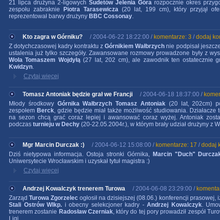
21 lipca drużyna 2-ligowych
Sudetów Jelenia Góra
rozpocznie okres przy
zespołu zabraknie
Piotra Tarasewicza
(20 lat, 199 cm), który przyjął of
reprezentował barwy drużyny
BBC Cossonay
.
Kto zagra w Górniku?
/ 2004-06-22 18:22:00 /
komentarze: 3
/
dodaj ko
Z dotychczasowej kadry kontraktu z
Górnikiem Wałbrzych
nie podpisał jeszcz
ustalenia już tylko szczegóły. Zawansowane rozmowy prowadzone były z wy
Wola Tomaszem Wojdyłą
(27 lat, 202 cm), ale zawodnik ten ostateczni
Kwidzyn
.
Czytaj więcej
Tomasz Antoniak będzie grał we Francji
/ 2004-06-18 18:37:00 /
komen
Młody środkowy
Górnika Wałbrzych Tomasz Antoniak
(20 lat, 202cm) p
zespołem
Berck
, gdzie będzie miał także możliwość studiowania. Działacze 
na sezon chcą grać coraz lepiej i awansować coraz wyżej. Antoniak zosta
podczas
turnieju w Dechy
(20-22.05.2004r.), w którym brały udział drużyny z 
Mgr Marcin Durczak :)
/ 2004-06-12 15:08:00 /
komentarze: 17
/
dodaj 
Dziś nietypowa informacja. Ostoja stronki Górnika,
Marcin "Duch" Durcza
Uniwersytecie Wrocławskim i uzyskał tytuł magistra :)
Czytaj więcej
Andrzej Kowalczyk trenerem Turowa
/ 2004-06-08 23:29:00 /
komentar
Zarząd
Turowa Zgorzelec
ogłosił na dzisiejszej (08.06.) konferencji prasowej,
Stali Ostrów Wlkp.
i obecny selekcjoner kadry -
Andrzej Kowalczyk
. Umow
trenerem zostanie
Radosław Czerniak
, który do tej pory prowadził zespół Tu
Ligi.