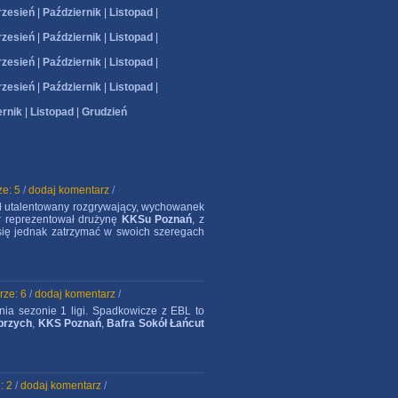
zesień
|
Październik
|
Listopad
|
zesień
|
Październik
|
Listopad
|
zesień
|
Październik
|
Listopad
|
zesień
|
Październik
|
Listopad
|
ernik
|
Listopad
|
Grudzień
e: 5
/
dodaj komentarz
/
ł utalentowany rozgrywający, wychowanek
r reprezentował drużynę
KKSu Poznań
, z
się jednak zatrzymać w swoich szeregach
rze: 6
/
dodaj komentarz
/
a sezonie 1 ligi. Spadkowicze z EBL to
brzych
,
KKS Poznań
,
Bafra Sokół Łańcut
: 2
/
dodaj komentarz
/