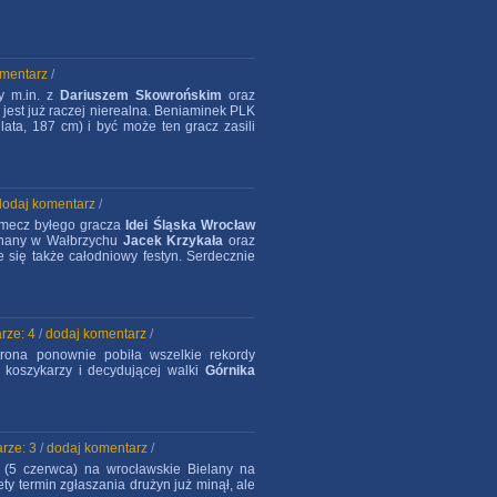
omentarz
/
wy m.in. z
Dariuszem Skowrońskim
oraz
jest już raczej nierealna. Beniaminek PLK
 lata, 187 cm) i być może ten gracz zasili
dodaj komentarz
/
y mecz byłego gracza
Idei Śląska Wrocław
 znany w Wałbrzychu
Jacek Krzykała
oraz
 się także całodniowy festyn. Serdecznie
rze: 4
/
dodaj komentarz
/
rona ponownie pobiła wszelkie rekordy
h koszykarzy i decydującej walki
Górnika
rze: 3
/
dodaj komentarz
/
 (5 czerwca) na wrocławskie Bielany na
tety termin zgłaszania drużyn już minął, ale