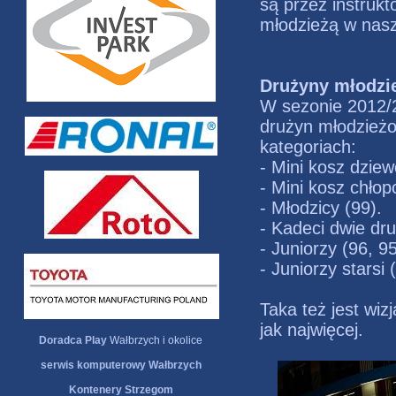
są przez instrukt
młodzieżą w nasz
Drużyny młodzi
W sezonie 2012/2
drużyn młodzieżo
kategoriach:
- Mini kosz dziew
- Mini kosz chło
- Młodzicy (99).
- Kadeci dwie dru
- Juniorzy (96, 95
- Juniorzy starsi 
Taka też jest wiz
jak najwięcej.
Doradca Play
Wałbrzych i okolice
serwis komputerowy Wałbrzych
Kontenery Strzegom