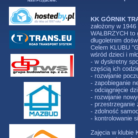
Nasi Przyjaciele:
KK GÓRNIK TR
założony w 1946 
WAŁBRZYCH to gw
długoletnim dośw
Celem KLUBU "G
wśród dzieci i m
- w dyskretny spo
częścią ich codz
- rozwijanie pocz
- zapobieganie n
- odciągnięcie dz
- rozwijanie now
- przestrzeganie
- zdolność samo
- kontrolowanie s
Zajęcia w klub