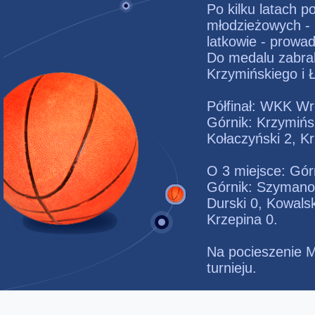
Po kilku latach p
młodzieżowych - 
latkowie - prowad
Do medalu zabrak
Krzymińskiego i 
Półfinał: WKK Wr
Górnik: Krzymińs
Kołaczyński 2, Kr
O 3 miejsce: Gór
Górnik: Szymanow
Durski 0, Kowalsk
Krzepina 0.
Na pocieszenie M
turnieju.