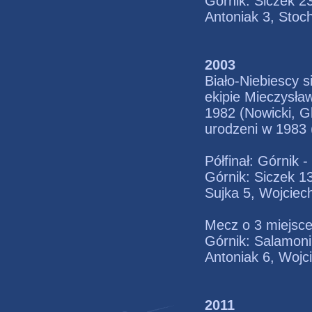
Górnik: Siczek 23
Antoniak 3, Stoc
2003
Biało-Niebiescy 
ekipie Mieczysła
1982 (Nowicki, Gl
urodzeni w 1983 
Półfinał: Górnik 
Górnik: Siczek 1
Sujka 5, Wojciec
Mecz o 3 miejsce
Górnik: Salamoni
Antoniak 6, Wojc
2011