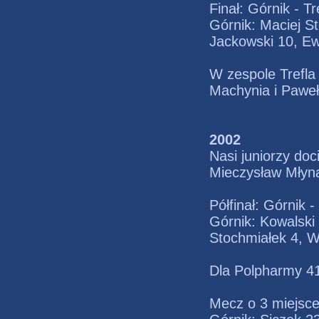
Finał: Górnik - Tr
Górnik: Maciej St
Jackowski 10, Ewi
W zespole Trefla 
Machynia i Pawe
2002
Nasi juniorzy do
Mieczysław Młyna
Półfinał: Górnik 
Górnik: Kowalski 
Stochmiałek 4, W
Dla Polpharmy 4
Mecz o 3 miejsc