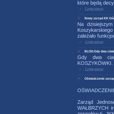
które będą decy
Czytaj więcej
Nowy zarząd KK Gór
Na dzisiejszy
Koszykarskieg
zależało funkcj
Czytaj więcej
BLOG:Gdy dwa ciała 
Gdy dwa cia
KOSZYKÓWKI. Na
Czytaj więcej
Oświadczenie zarzą
OŚWIADCZENI
Zarząd Jednos
WAŁBRZYCH info
zespołów tj. JK