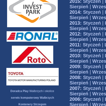
2015:
Styczeń
|
Sierpień
|
Wrzes
2014:
Styczeń
|
Sierpień
|
Wrzes
2013:
Styczeń
|
Sierpień
|
Wrzes
2012:
Styczeń
|
Sierpień
|
Wrzes
2011:
Styczeń
|
Sierpień
|
Wrzes
2010:
Styczeń
|
Sierpień
|
Wrzes
2009:
Styczeń
|
Sierpień
|
Wrzes
2008:
Styczeń
|
Sierpień
|
Wrzes
2007:
Styczeń
|
Doradca Play
Wałbrzych i okolice
Sierpień
|
Wrzes
serwis komputerowy Wałbrzych
2006:
Styczeń
|
Sierpień
|
Wrzes
Kontenery Strzegom