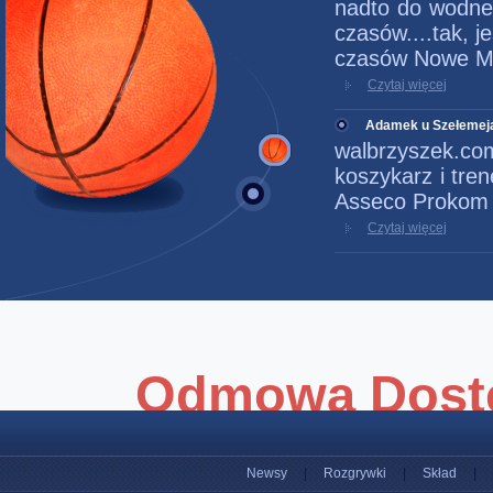
nadto do wodneg
czasów....tak, 
czasów Nowe Mia
Czytaj więcej
Adamek u Szełemej
walbrzyszek.c
koszykarz i tre
Asseco Prokom G
Czytaj więcej
Newsy
|
Rozgrywki
|
Skład
|