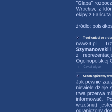
"Glapa" rozpocz
Wrocław, z któr
ekipy z Łańcuta 
żródło: polskiko
Trzej kadeci ze sre
nww24.pl - Tr
Szymanowski
z reprezentac
Ogólnopolskiej 
Czytaj więcej
Sezon ogórkowy trw
Jak pewnie zauw
niewiele dzieje 
trwa przerwa mi
informować. P
września) jes
ograniczony dost