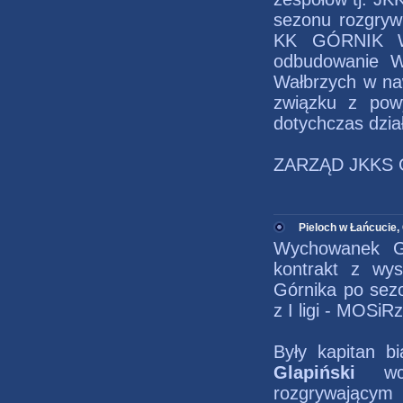
sezonu rozgryw
KK GÓRNIK WA
odbudowanie 
Wałbrzych w naw
związku z pow
dotychczas dzia
ZARZĄD JKKS G
Pieloch w Łańcucie,
Wychowanek Gó
kontrakt z wys
Górnika po sezo
z I ligi - MOSiR
Były kapitan b
Glapiński
wcią
rozgrywającym