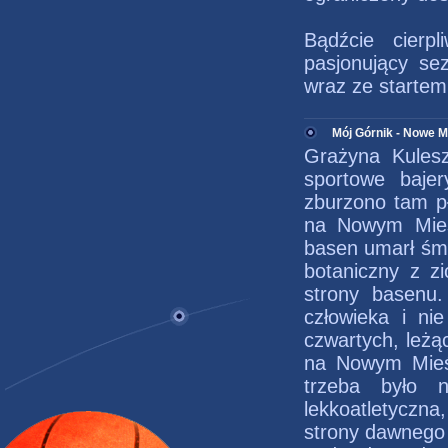
Bądźcie cier
pasjonujący se
wraz ze starte
Mój Górnik - Nowe M
Grażyna Kules
sportowe baje
zburzono tam pł
na Nowym Mieśc
basen umarł śmi
botaniczny z zi
strony basenu
człowieka i ni
czwartych, leżą
na Nowym Mieści
trzeba było 
lekkoatletyczna
strony dawnego 