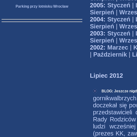
2005:
Styczeń
|
Parking przy lotnisku Wrocław
Sierpień
|
Wrzes
2004:
Styczeń
|
Sierpień
|
Wrzes
2003:
Styczeń
|
Sierpień
|
Wrzes
2002:
Marzec
|
K
|
Październik
|
L
Lipiec 2012
BLOG: Jeszcze nigdy
gornikwalbrzy
doczekał się po
przedstawiciel
Rady Rodziców i
ludzi wcześni
(prezes KK, zaw