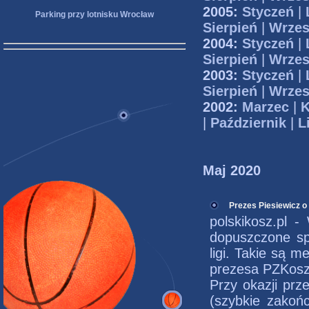
2005:
Styczeń
|
Parking przy lotnisku Wrocław
Sierpień
|
Wrzes
2004:
Styczeń
|
Sierpień
|
Wrzes
2003:
Styczeń
|
Sierpień
|
Wrzes
2002:
Marzec
|
K
|
Październik
|
L
Maj 2020
Prezes Piesiewicz o
polskikosz.pl 
dopuszczone sp
ligi. Takie są 
prezesa PZKosz
Przy okazji pr
(szybkie zakończ