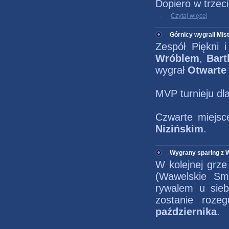
Dopiero w trzeci
Czytaj więcej
Górnicy wygrali Mi
Zespół Piękni 
Wróblem
,
Bart
wygrał
Otwarte
MVP turnieju dl
Czwarte miejsc
Nizińskim
.
Wygrany sparing z 
W kolejnej grz
(Wawelskie Sm
rywalem u sieb
zostanie roze
października
.