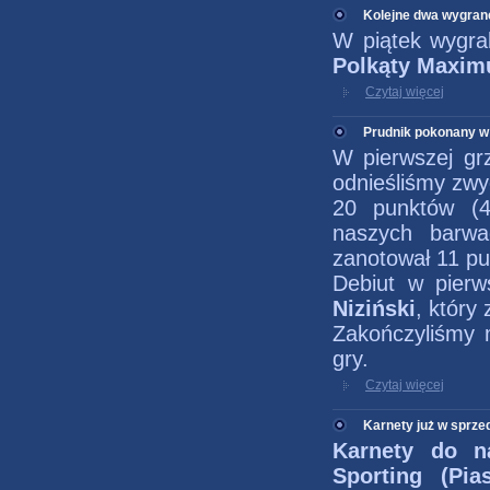
Kolejne dwa wygrane
W piątek wygra
Polkąty Maxim
Czytaj więcej
Prudnik pokonany w
W pierwszej grz
odnieśliśmy zwy
20 punktów (
naszych barw
zanotował 11 pun
Debiut w pierw
Niziński
, który
Zakończyliśmy m
gry.
Czytaj więcej
Karnety już w sprze
Karnety do na
Sporting (Pi