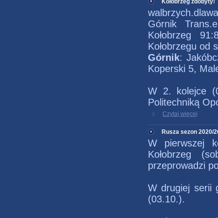
Kołobrzeg zdobyty!
walbrzych.dlawa
Górnik Trans.
Kołobrzeg 91:
Kołobrzegu od s
Górnik
: Jakóbc
Koperski 5, Mal
W 2. kolejce (
Politechniką Op
Czytaj więcej
Rusza sezon 2020/2
W pierwszej k
Kołobrzeg (s
przeprowadzi por
W drugiej serii
(03.10.).