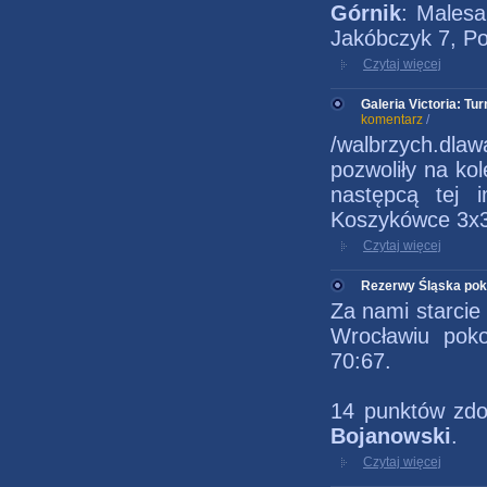
Górnik
: Malesa
Jakóbczyk 7, Po
Czytaj więcej
Galeria Victoria: Tu
komentarz
/
/walbrzych.dlaw
pozwoliły na ko
następcą tej 
Koszykówce 3x3.
Czytaj więcej
Rezerwy Śląska po
Za nami starcie
Wrocławiu pok
70:67.
14 punktów zdo
Bojanowski
.
Czytaj więcej