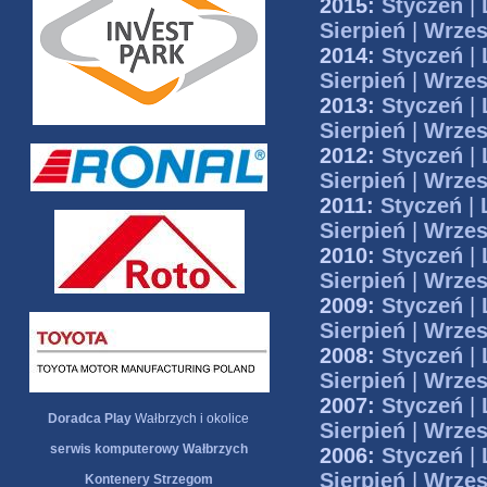
2015:
Styczeń
|
Sierpień
|
Wrzes
2014:
Styczeń
|
Sierpień
|
Wrzes
2013:
Styczeń
|
Sierpień
|
Wrzes
2012:
Styczeń
|
Sierpień
|
Wrzes
2011:
Styczeń
|
Sierpień
|
Wrzes
2010:
Styczeń
|
Sierpień
|
Wrzes
2009:
Styczeń
|
Sierpień
|
Wrzes
2008:
Styczeń
|
Sierpień
|
Wrzes
2007:
Styczeń
|
Doradca Play
Wałbrzych i okolice
Sierpień
|
Wrzes
serwis komputerowy Wałbrzych
2006:
Styczeń
|
Sierpień
|
Wrzes
Kontenery Strzegom