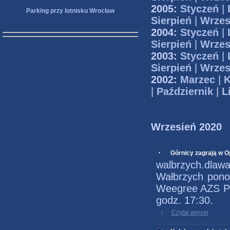
2005:
Styczeń
|
Parking przy lotnisku Wrocław
Sierpień
|
Wrzes
2004:
Styczeń
|
Sierpień
|
Wrzes
2003:
Styczeń
|
Sierpień
|
Wrzes
2002:
Marzec
|
K
|
Październik
|
L
Wrzesień 2020
Górnicy zagrają w O
walbrzych.dlaw
Wałbrzych pono
Weegree AZS Pol
godz. 17:30.
Czytaj więcej