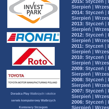
2015:
Styczeń
|
Sierpień
|
Wrzes
2014:
Styczeń
|
Sierpień
|
Wrzes
2013:
Styczeń
|
Sierpień
|
Wrzes
2012:
Styczeń
|
Sierpień
|
Wrzes
2011:
Styczeń
|
Sierpień
|
Wrzes
2010:
Styczeń
|
Sierpień
|
Wrzes
2009:
Styczeń
|
Sierpień
|
Wrzes
2008:
Styczeń
|
Sierpień
|
Wrzes
2007:
Styczeń
|
Doradca Play
Wałbrzych i okolice
Sierpień
|
Wrzes
serwis komputerowy Wałbrzych
2006:
Styczeń
|
Sierpień
|
Wrzes
Kontenery Strzegom