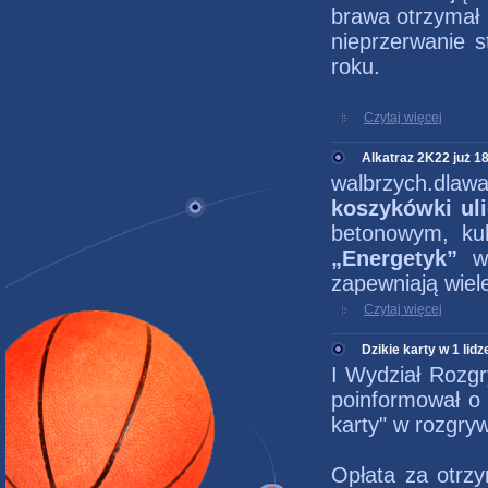
brawa otrzymał
nieprzerwanie 
roku.
Czytaj więcej
Alkatraz 2K22 już 1
walbrzych.dlawa
koszykówki uli
betonowym, k
„Energetyk”
w 
zapewniają wiele
Czytaj więcej
Dzikie karty w 1 lidze
I Wydział Rozg
poinformował o 
karty" w rozgry
Opłata za otrzy