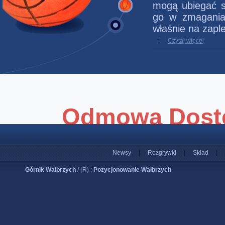
mogą ubiegać si
go w zmaganiac
właśnie na zaple
Czytaj więcej
Newsy
|
Rozgrywki
|
Skład
|
Górnik Wałbrzych
/ (R) ;
Pozycjonowanie Wałbrzych