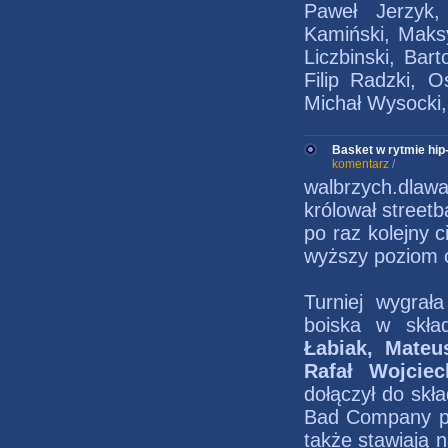
Paweł Jerzyk,
Kamiński, Maksy
Liczbinski, Ba
Filip Radzki, 
Michał Wysocki, 
Basket w rytmie hip
komentarz
/
walbrzych.dlaw
królował streetb
po raz kolejny 
wyższy poziom o
Turniej wygra
boiska w skła
Łabiak, Mateu
Rafał Wojciec
dołączył do skł
Bad Company po
także stawiają 