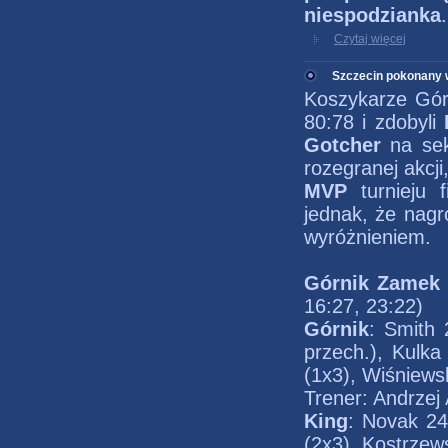
niespodzianka
.
Czytaj więcej
Szczecin pokonany w
Koszykarze Górn
80:78 i zdobyli
Gotcher
na sek
rozegranej akcji
MVP
turnieju 
jednak, że nagr
wyróżnieniem.
Górnik Zamek 
16:27, 23:22)
Górnik
: Smith 
przech.), Kulka
(1x3), Wiśniewsk
Trener: Andrze
King
: Novak 24
(2x3), Kostrzews