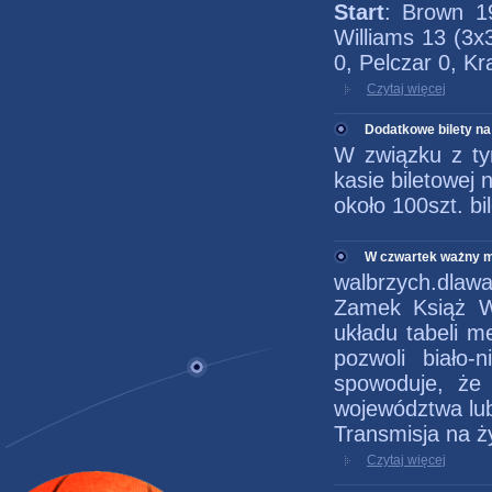
Start
: Brown 19
Williams 13 (3x
0, Pelczar 0, Kr
Czytaj więcej
Dodatkowe bilety na
W związku z tym
kasie biletowej
około 100szt. bi
W czwartek ważny me
walbrzych.dlawa
Zamek Książ W
układu tabeli m
pozwoli biało-
spowoduje, że 
województwa lub
Transmisja na ż
Czytaj więcej