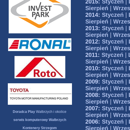
2015:
Styczeń
|
Sierpień
|
Wrzes
2014:
Styczeń
|
Sierpień
|
Wrzes
2013:
Styczeń
|
Sierpień
|
Wrzes
2012:
Styczeń
|
Sierpień
|
Wrzes
2011:
Styczeń
|
Sierpień
|
Wrzes
2010:
Styczeń
|
Sierpień
|
Wrzes
2009:
Styczeń
|
Sierpień
|
Wrzes
2008:
Styczeń
|
Sierpień
|
Wrzes
2007:
Styczeń
|
Doradca Play
Wałbrzych i okolice
Sierpień
|
Wrzes
serwis komputerowy Wałbrzych
2006:
Styczeń
|
Sierpień
|
Wrzes
Kontenery Strzegom