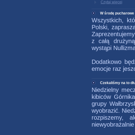
Czytaj więcej
W środę pucharowe 
Wszystkich, k
Polski, zapras
Zaprezentujemy 
z całą drużyną
wystąpi Nullizma
Dodatkowo będz
emocje raz jesz
Czekaliśmy na to dłu
Niedzielny mecz
kibiców Górnika
grupy Wałbrzys
wyobrazić. Niedz
rozpiszemy, 
niewyobrażalnie 