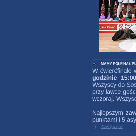
MAMY PÓŁFINAŁ P
W ćwierćfinale
godzinie 15:0
Wszyscy do Sos
przy ławce gości
wczoraj. Wszysc
Najlepszym zawo
punktami i 5 as
Czytaj więcej