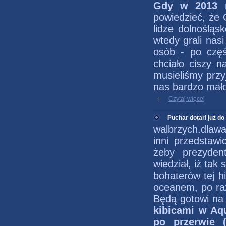
Gdy w 2013 r
powiedzieć, że 
lidze dolnośląs
wtedy grali nas
osób - po czę
chciało ciszy n
musieliśmy przy
nas bardzo mało
Czytaj więcej
Puchar dotarł już d
walbrzych.dlawa
inni przedstawi
żeby prezyden
wiedział, iż tak
bohaterów tej hi
oceanem, po raz
Będą gotowi na
kibicami w A
po przerwie 