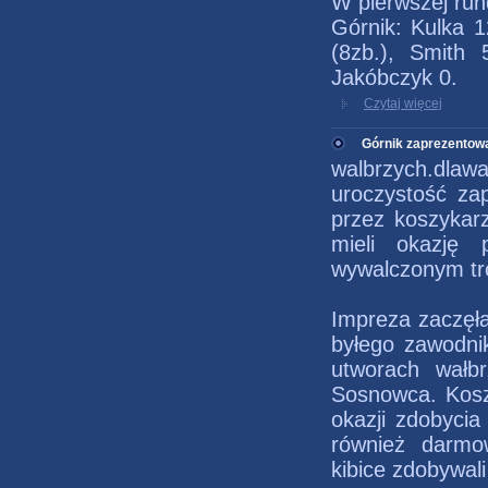
W pierwszej run
Górnik: Kulka 1
(8zb.), Smith
Jakóbczyk 0.
Czytaj więcej
Górnik zaprezentowa
walbrzych.dlawa
uroczystość za
przez koszykar
mieli okazję 
wywalczonym tr
Impreza zaczęła
byłego zawodni
utworach wałbr
Sosnowca. Kosz
okazji zdobycia
również darmo
kibice zdobywal