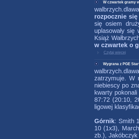
W czwartek gramy w
walbrzych.dlawa
rozpocznie się
się osiem dru
uplasowały się 
Książ Wałbrzyc
w czwartek o g
Czytaj więcej
Wygrana z PGE Start
walbrzych.dla
zatrzymuje. W 
niebiescy po zn
kwarty pokonali
87:72 (20:10, 2
ligowej klasyfikac
Górnik
: Smith 1
10 (1x3), March
zb.), Jakóbczyk 