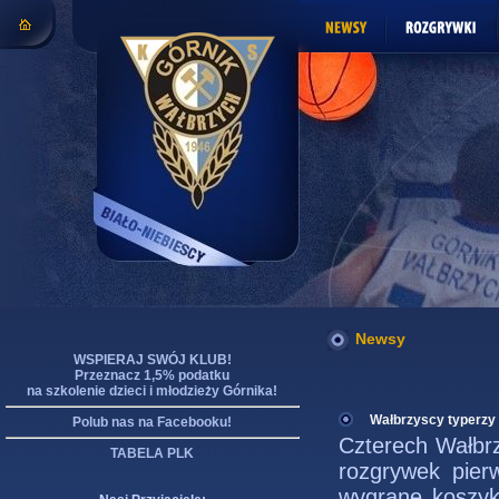
Newsy
WSPIERAJ SWÓJ KLUB!
Przeznacz 1,5% podatku
na szkolenie dzieci i młodzieży Górnika!
Wałbrzyscy typerzy
Polub nas na Facebooku!
Czterech Wałbrz
TABELA PLK
rozgrywek pierw
wygrane koszy