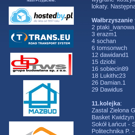
Nasi Przyjaciele:
lokaty. Następn
Wałbrzyszanie 
2 ptaki_ivanowa
3 erazm1
4 sochan
6 tomsonwch
12 dawidand1
15 dziobi
16 sobiecin89
18 Lukithc23
26 Damian.1
29 Dawidus
11.kolejka
:
Zastal Zielona G
Basket Kwidzyn 
Sokół Łańcut - S
Politechnika P. 