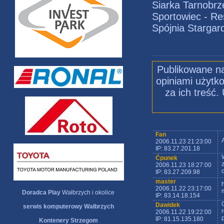
Siarka Tarnobrz
Sportowiec - R
Spójnia Stargar
Publikowane na
opiniami użytko
za ich treść
Fan
2006.11.23 21:23:00
IP: 83.27.201.18
Ćpunek
2006.11.23 18:27:00
IP: 83.27.209.98
master
2006.11.22 23:17:00
Doradca Play
Wałbrzych i okolice
IP: 83.14.18.154
Dawidek
serwis komputerowy Wałbrzych
2006.11.22 19:22:00
IP: 81.15.135.180
Kontenery Strzegom