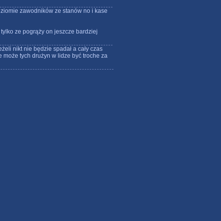
poziomie zawodników ze stanów no i kase
 tylko ze pogrąży on jeszcze bardziej
eżeli nikt nie będzie spadał a cały czas
może tych drużyn w lidze być troche za