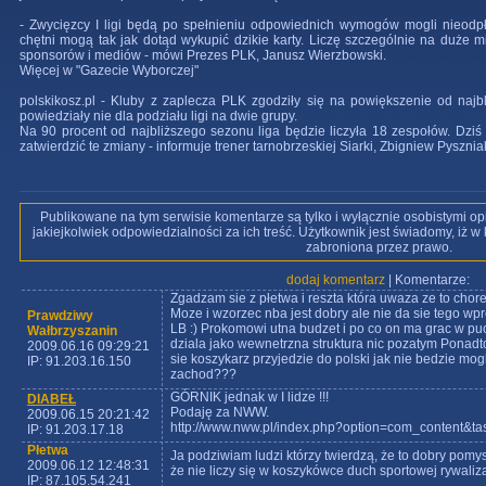
- Zwycięzcy I ligi będą po spełnieniu odpowiednich wymogów mogli nieodpła
chętni mogą tak jak dotąd wykupić dzikie karty. Liczę szczególnie na duże mi
sponsorów i mediów - mówi Prezes PLK, Janusz Wierzbowski.
Więcej w "Gazecie Wyborczej"
polskikosz.pl - Kluby z zaplecza PLK zgodziły się na powiększenie od najbl
powiedziały nie dla podziału ligi na dwie grupy.
Na 90 procent od najbliższego sezonu liga będzie liczyła 18 zespołów. Dziś
zatwierdzić te zmiany - informuje trener tarnobrzeskiej Siarki, Zbigniew Pyszni
Publikowane na tym serwisie komentarze są tylko i wyłącznie osobistymi op
jakiejkolwiek odpowiedzialności za ich treść. Użytkownik jest świadomy, iż 
zabroniona przez prawo.
dodaj komentarz
| Komentarze:
Zgadzam sie z płetwa i reszta która uwaza ze to chore
Moze i wzorzec nba jest dobry ale nie da sie tego w
Prawdziwy
LB :) Prokomowi utna budzet i po co on ma grac w pu
Wałbrzyszanin
dziala jako wewnetrzna struktura nic pozatym Ponadt
2009.06.16 09:29:21
sie koszykarz przyjedzie do polski jak nie bedzie m
IP: 91.203.16.150
zachod???
GÓRNIK jednak w I lidze !!!
DIABEŁ
Podaję za NWW.
2009.06.15 20:21:42
http://www.nww.pl/index.php?option=com_content&t
IP: 91.203.17.18
Płetwa
Ja podziwiam ludzi którzy twierdzą, że to dobry pomys
2009.06.12 12:48:31
że nie liczy się w koszykówce duch sportowej rywalizac
IP: 87.105.54.241