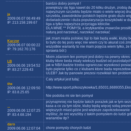
bardzo dobry pomysł !
powiększy się liga nawet do 20 kilku drużyn, zrobią d
najwyższym szczeblu będzie miało o wiele więcej druż
ja
szczebla, zawodników polskich będzie grało dużo wię
2009.06.07 06:49:49
doświadczenie i duża popularyzacja koszykówki w duż
IP: 213.158.199.67
liga a tylko najwyższa przyciąga kibiców.
DLA MNIE ** POMYSŁ a krytykantów znawców prosiłby
naturą jest narzekać, narzekać narzekać
jak znam realia polskiej ligi to itak będą wałki, klub
Kaczor
to było do tej pory więc nie wiem czy to akurat coś zmi
2009.06.07 00:00:22
wszystkie warianty to nie mam pojęcia wiem tylko, że
IP: 79.162.70.176
sprawia ból:)
Moim zdaniem ten pomysł jest dobry na pewny okres 
kluby ktore beda mialy wiekszy budżet od pozostaly
LB
jak w NBA badzie trzeba ograniczac wysokosci posia
2009.06.06 19:54:52
było pięknie tylko co z klubami ktore bada reprezeto
IP: 83.27.229.43
ULEB? Jak by panowie prezesi rozwikłali ten problem
Cały artykuł jest tutaj:
thx
http://www.sport.pl/koszykowka/1,65031,6689355,Ek
2009.06.06 12:09:50
IP: 83.8.25.65
Nie podoba mi sie ten pomysł
przynajmniej nie będzie takich porażek jak w tym s
kasa a co za tym idzie, kluby będą więcej sobą preze
...
większych miast gdzie jest większe zapotrzebowanie 
2009.06.06 12:07:25
myślisz, że oni wyszliby z takim pomysłem do ludzi g
IP: 83.4.68.194
wariantów itp?
daro
chore pomysly chorych ludzi
2009.06.06 12:07:04