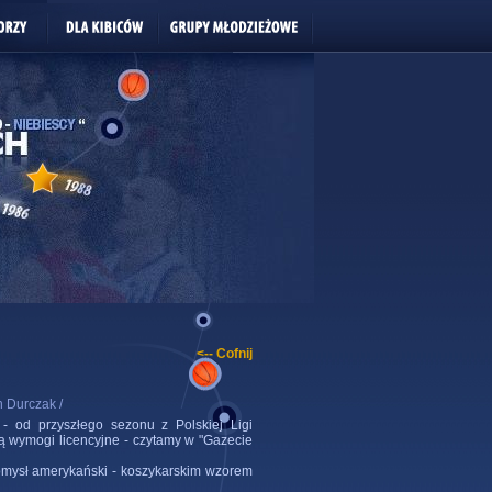
<-- Cofnij
n Durczak /
- od przyszłego sezonu z Polskiej Ligi
nią wymogi licencyjne - czytamy w "Gazecie
 pomysł amerykański - koszykarskim wzorem