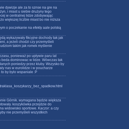
wie dywizje ale za to sznse na gre na
yn, i miast u siebie drużyny tego
cej w centralnej lidze zdobywając
o większej liczbie miast bo nie niższa
m o poczekanie na efekty aale polską
y będą wykazywały fikcyjne dochody tak jak
eni, a jeżeli chodzi czy przemyśleli
 ludziom takim jak romek myślenie
czasu, ponieważ po upływie paru lat
ch beda dominowac w lidze. Wówczas tak
danych poniedzy przez kluby. Wszysko by
waly nas w eurolidze i w poucharze
 to by bylo wspaniale :P
straklasa_koszykarzy_bez_spadkow.html
ezonie Górnik. wymagana będzie większa
ntowały. koszykówka przejdzie do
na widowisko sportowe. Kaczor: a czy
dyby nie przemyśleli wszystkich