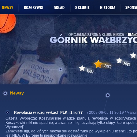
Newsy
Rewolucja w rozgrywkach PLK i 1 ligi??
/ 2009-06-05 11:30:19 / Marci
Gazeta Wyborcza: Koszykarskie władze planują rewolucję w rozgrywkach 
Koszykówki nikt nie spadnie, a awans z I ligi uzyskają tylko ekipy, które speł
Wyborczej".
Zamknięte ligi, do których można się dostać tylko po wykupieniu licencji, to
jest NBA. W Europie to niespotykane rozwiązanie.