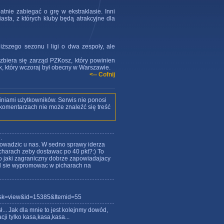
tnie zabiegać o grę w ekstraklasie. Inni
asta, z których kluby będą atrakcyjne dla
iższego sezonu I ligi o dwa zespoły, ale
 zbiera się zarząd PZKosz, który powinien
ak, który wczoraj był obecny w Warszawie.
<-- Cofnij
iniami użytkowników. Serwis nie ponosi
w komentarzach nie może znaleźć się treść
.
prowadzic u nas. W sedno sprawy iderza
charach zeby dostawac po 40 pkt?:) To
o jaki zagraniczny dobrze zapowiadajacy
ogl sie wypromowac w picharach na
ask=view&id=15385&Itemid=55
ł... Jak dla mnie to jest kolejnmy dowód,
ji tylko kasa,kasa,kasa...