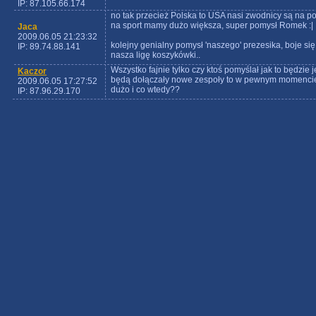
IP: 87.105.66.174
no tak przecież Polska to USA nasi zwodnicy są na 
na sport mamy dużo większa, super pomysł Romek :|
Jaca
2009.06.05 21:23:32
kolejny genialny pomysł 'naszego' prezesika, boje się
IP: 89.74.88.141
nasza ligę koszykówki..
Wszystko fajnie tylko czy ktoś pomyślał jak to będzie j
Kaczor
będą dołączały nowe zespoły to w pewnym momencie 
2009.06.05 17:27:52
dużo i co wtedy??
IP: 87.96.29.170