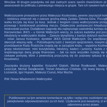
Wrocław. W drugim pojedynku nie dali żadnych szans swoim rówieśnikom ze
awansowali do półfinału z pierwszego miejsca w grupie. Tam ich rywalem byli m
Wałbrzyszanie prowadzeni przez Mateusza Krystosiaka, pewnie zwyciężyli kol
– niebiescy zmierzyli się z zawsze groźną ekipą Zastalu Zielona Góra. Pocz
walka toczyła się kosz za kosz. Jednak z biegiem czasu wałbrzyszanie przejęl
przewagi i kontrolowali przebieg meczu. Ostatecznie podopieczni Arkadiusz
mistrzowski puchar. Dodatkowo nagrodę dla najlepszego zawodnika turnieju do
Kierownictwo JKKS – u Górnik Wałbrzych wierzy, że sukces kadetów jest pocz
młodzieży w wałbrzyskim klubie. – Zawsze słynęliśmy z bardzo dobrych wycho
– mówi Janusz Kozłowicz, dyrektor JKKS Górnik Wałbrzych. Do współpracy 
stworzyli własną radę. – Potrzebujemy ludzi z świeżym spojrzeniem, nowymi 
przedstawicie Rady Rodziców znajdą się w zarządzie klubu – wyjaśnia Kozłowic
grupy młodzieżowe: mini koszykówka, młodzicy, kadeci i juniorzy. Każda 
wspierającego daną grupę finansowo. – Jak na razie wszystko rozwija się
ciekawe pomysły, które z pewnością przyczynią się do poprawy sytuacji w
Koszłowicz.
Zwycięska drużyna kadetów: Krzysztof Glabsh, Michał Rostkowski, Mateus
Leszczyk, Michał Świątkowski, Trener Arkadiusz Chlebda. Od lewej klęczą:
Łozowicki, Igor Hupało, Mateusz Ciuruś, Artur Mucha
RW / Nowe Wiadomości Wałbrzyskie
Publikowane na tym serwisie komentarze są tylko i wyłącznie osobistymi op
jakiejkolwiek odpowiedzialności za ich treść. Użytkownik jest świadomy, iż 
zabroniona przez prawo.