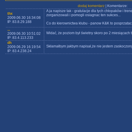
dodaj komentarz
| Komentarze:
A ja napisze tak - gratulacje dla tych chłopaków i tren
thx
zorganizowali i pomogli osiagnac ten sukces...
2009.06.30 16:34:08
IP: 83.8.29.188
Co do kierownictwa klubu - panow K&K to posprzatac 
...
Widać, że poziom był świetny skoro po 2 miesiącach tr
2009.06.30 10:51:02
IP: 83.4.113.233
dh
Skłamałbym jakbym napisał,że nie jestem zaskoczony
2009.06.29 16:19:54
IP: 83.4.238.24