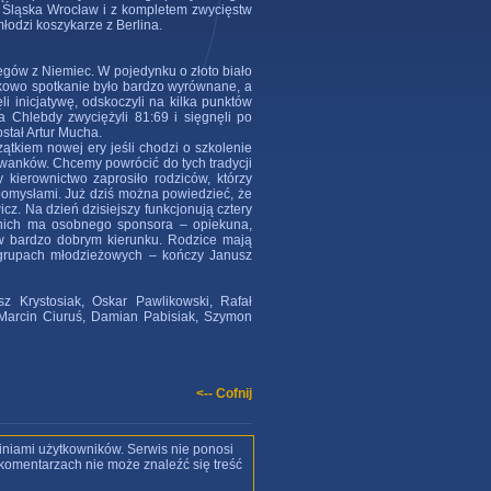
 Śląska Wrocław i z kompletem zwycięstw
łodzi koszykarze z Berlina.
egów z Niemiec. W pojedynku o złoto biało
ątkowo spotkanie było bardzo wyrównane, a
i inicjatywę, odskoczyli na kilka punktów
a Chlebdy zwyciężyli 81:69 i sięgnęli po
stał Artur Mucha.
ątkiem nowej ery jeśli chodzi o szkolenie
wanków. Chcemy powrócić do tych tradycji
kierownictwo zaprosiło rodziców, którzy
pomysłami. Już dziś można powiedzieć, że
z. Na dzień dzisiejszy funkcjonują cztery
z nich ma osobnego sponsora – opiekuna,
 w bardzo dobrym kierunku. Rodzice mają
 grupach młodzieżowych – kończy Janusz
z Krystosiak, Oskar Pawlikowski, Rafał
 Marcin Ciuruś, Damian Pabisiak, Szymon
<-- Cofnij
iniami użytkowników. Serwis nie ponosi
w komentarzach nie może znaleźć się treść