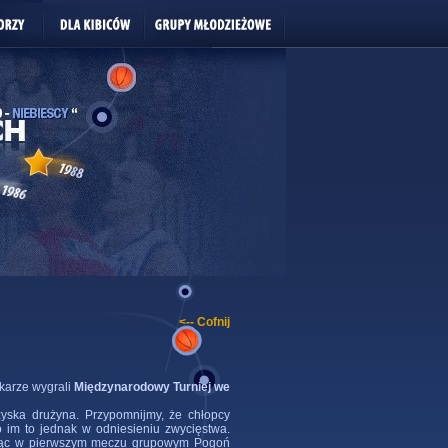
<-- Cofnij
ykarze wygrali
Międzynarodowy Turniej we
yska drużyna. Przypomnijmy, że chłopcy
o im to jednak w odniesieniu zwycięstwa.
nując w pierwszym meczu grupowym Pogoń