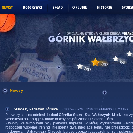
Newsy
Sukcesy kadetów Górnika
/ 2009-06-29 12:39:22 / Marcin Durczak /
Pierwszy sukces odnieśli
kadeci Górnika Stam - Stal Wałbrzych
. Młodzi kosz
Wrocławiu
pokonując w finale mocny zespół
Zastalu Zielona Góra
.
Zawody we Wrocławiu były pierwszą imprezą, w której wystartowała wałbrz
rozpoczęli wspólne treningi niespełna dwa miesiące temu. Nie przeszkodził
Podopieczni
Arkadiusza Chlebdy
bardzo dobrze rozpoczęli turniej, poko