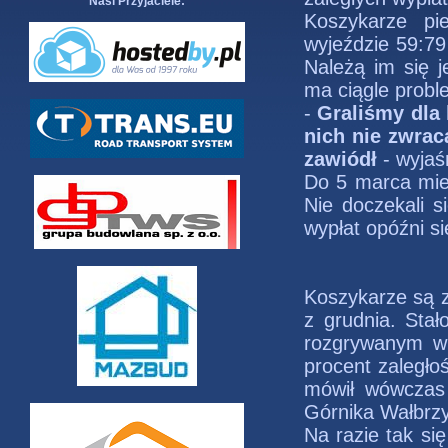
Nasi Przyjaciele:
Koszykarze pie
wyjeździe 59:79
Należą im się j
ma ciągle prob
-
Graliśmy dla 
nich nie zwrac
zawiódł
- wyjaś
Do 5 marca miel
Nie doczekali s
wypłat opóźni si
Koszykarze są z
z grudnia. Stał
rozgrywanym w
procent zaległo
mówił wówczas 
Górnika Wałbrz
Na razie tak się