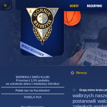
Newsy
WSPIERAJ SWÓJ KLUB!
Przeznacz 1,5% podatku
na szkolenie dzieci i młodzieży Górnika!
Grają mimo braku p
Polub nas na Facebooku!
walbrzych.nas
TABELA PLK
postanowili wal
zaległych wypłat 