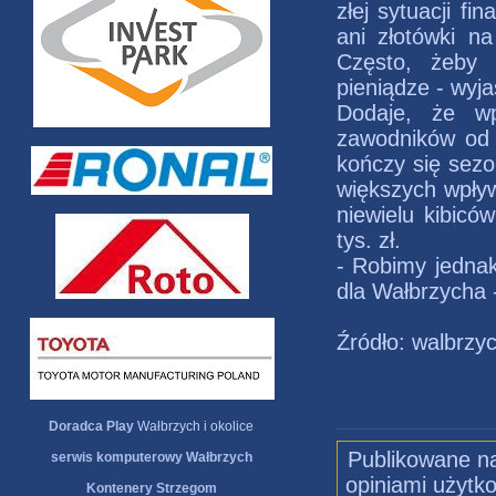
złej sytuacji f
ani złotówki n
Często, żeby 
pieniądze - wyja
Dodaje, że wp
zawodników od 
kończy się sezon
większych wpływ
niewielu kibic
tys. zł.
- Robimy jednak
dla Wałbrzycha 
Źródło: walbrzy
Doradca Play
Wałbrzych i okolice
Publikowane na
serwis komputerowy Wałbrzych
opiniami użytko
Kontenery Strzegom