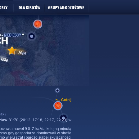
<-- Cofnij
ak /
cław
81:70 (20:12, 17:18, 22:17, 22:23) w
ocławia nawet 9:0. Z każdą kolejną minutą
czas gdy gospodarze dominowali w strefie
 wielu strat i bardzo słabej skuteczności