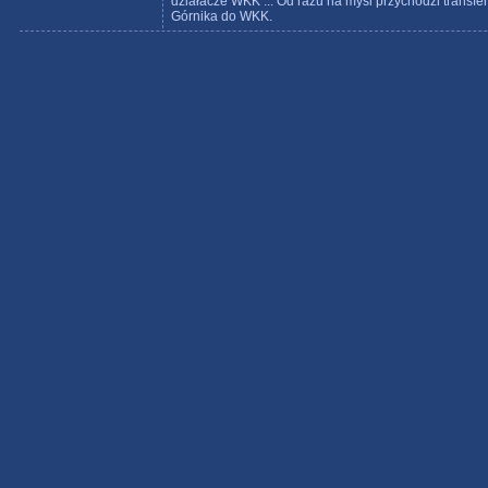
działacze WKK ... Od razu na myśl przychodzi transfer
Górnika do WKK.