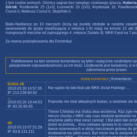
z linii rzutów wolnych. Górnicy zagrali bez swojego czołowego gracza,
Huberta
Górnik
: Rostkowski 25 (1x3), Łozowicki 20 (2x3), Krystosiak 16, Pawlikowsk
Ciuruś 0, Mateusz Ciuruś 0, Stopiński 0.
Biało-Niebiescy po 10 meczach (liczą się punkty zdobyte w rundzie zasad
awansowały do grupy rywalizującej o miejsca 1-8) mają na koncie 15 pkt (bi
rozegranych meczów od zajmującego 4. miejsce Zastalu II). WKK II jest na 7.poz
Za newsa podziękowania dla Dominika!
Publikowane na tym serwisie komentarze są tylko i wyłącznie osobistymi op
jakiejkolwiek odpowiedzialności za ich treść. Użytkownik jest świadomy, iż 
zabroniona przez prawo.
dodaj komentarz
| Komentarze:
DUDA #8
Nie sądze by taki klub jak WKK chciał Hubiego ...
2010.03.30 14:57:05
IP: 213.238.80.92
...
Poprostu nie mial aktualnych badan, a sedziwie sie dop
2010.03.26 19:44:53
IP: 83.26.95.65
Trener Chlebda ma chyba dwa wcielenia. Raz żyje me
meczu chocby z WKK cały czas siedział spokojnie na 
wrażenie jakby miał zaraz zasnąć :) Był jakiś taki pr
dh
dzień wcześniej... Inna ciekawa sprawa to to czemu n
2010.03.23 07:51:29
ławce rezerwowych w stroju meczowym gotowy do gry
IP: 83.8.131.211
doskwierał mu jakiś uraz). Być może ma to związek z 