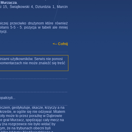
 Murzacza
.
i 15, Świątkowski 4, Dziurdzia 1, Marcin
niczej przeciwko drużynom które również
lans 5-5 - 5. pozycja w tabeli ale mniej
ycji.
<-- Cofnij
iniami użytkowników. Serwis nie ponosi
w komentarzach nie może znaleźć się treść
atrzyli...
czem, gestykuluje, skacze, krzyczy a na
krześle, w ogóle się nie odzywał. Miałem
zybity może to przez porażkę w Dąbrowie
ie grał Murzacz, spędzając cały mecz na
 (na rozgrzewce nie było widać by
tym, że na trybunach obecni byli