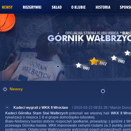
Newsy
Kadeci wygrali z WKK II Wrocław
/ 2010-03-22 08:51:35 / Marcin Durcz
Kadeci Górnika Stam Stal Wałbrzych
pokonali we własnej hali
WKK II Wro
rywalizacji o miejsca 1-8 w grupie dolnośląsko-lubuskiej.
Biało-Niebiescy bardzo dobrze rozpoczęli spotkanie, prowadząc z gośćmi z Wr
przewaga Górnika malała. WKK imponowało celnymi rzutami za 3 punkty, pod
podkoszowej. Ostatecznie Wałbrzyszanie wytrzymali pogoń przyjezdnych pomimo