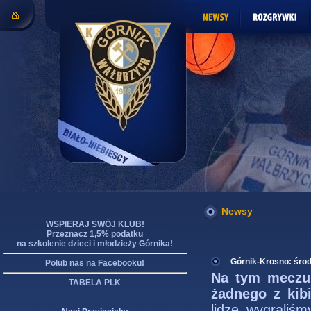
Newsy
WSPIERAJ SWÓJ KLUB!
Przeznacz 1,5% podatku
na szkolenie dzieci i młodzieży Górnika!
Górnik-Krosno: środa
Polub nas na Facebooku!
Na tym meczu 
TABELA PLK
żadnego z kibi
lidze wygraliś