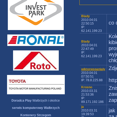
Blady
2010.04.01
co 
22:50:15
IP:
62.141.199.23
Kol
kib
Blady
2010.04.01
pro
22:47:49
IP:
wyj
62.141.199.23
chł
Zdj
wiktorwspanialy
2010.04.01
07:50:51
htt
IP: 78.8.225.88
Zni
Krosno
2010.03.31
zaw
21:53:36
IP:
zap
Doradca Play
Wałbrzych i okolice
89.171.192.186
ja
serwis komputerowy Wałbrzych
jak
2010.03.31
19:39:53
Kontenery Strzegom
za 