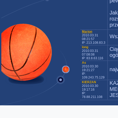
pew
Jak
roz
prz
Marion
2010.03.31
Wsz
08:21:57
IP: 213.108.83.3
long
Cią
2010.03.31
ogó
07:08:08
IP: 83.8.63.116
As
2010.03.30
naj
19:21:27
IP:
109.243.75.129
KA
KIERZAN
2010.03.30
ME
19:17:16
IP:
JE
78.88.211.108