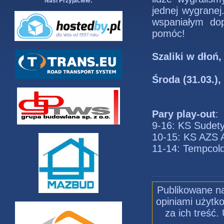
Nasi Przyjaciele:
jednej wygranej
wspaniałym do
pomóc!
Szaliki w dłoń
Środa (31.03.),
Pary play-out
:
9-16: KS Sudety
10-15: KS AZS 
11-14: Tempcold
Publikowane na
opiniami użytko
za ich treść