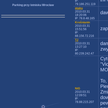
IP:
79.186.251.119
Parking przy lotnisku Wrocław
ptaku
2010.03.31
daw
18:20:06
IP: 78.8.48.165
Krośnianin
2010.03.31
zap
15:51:56
IP:
88.156.72.216
TJ
dam
2010.03.31
13:27:10
zwy
IP:
80.239.242.47
Cyt
"Vi
MOS
To,
Pie
NiG
Zmi
2010.03.31
12:09:51
dow
IP:
78.88.215.207
pew