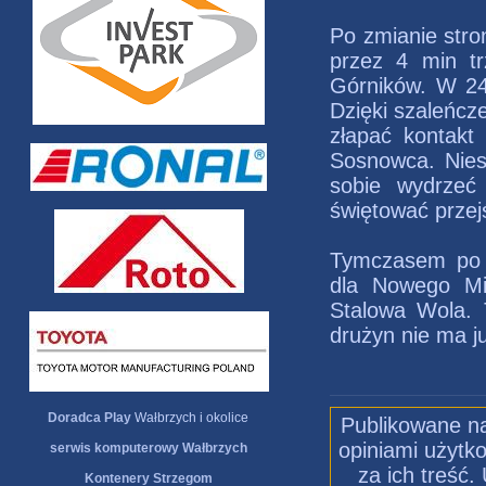
Po zmianie stro
przez 4 min tr
Górników. W 24
Dzięki szaleńcz
złapać kontakt 
Sosnowca. Nieste
sobie wydrzeć
świętować przejś
Tymczasem po p
dla Nowego Mia
Stalowa Wola. 
drużyn nie ma j
Doradca Play
Wałbrzych i okolice
Publikowane na
opiniami użytko
serwis komputerowy Wałbrzych
za ich treść
Kontenery Strzegom