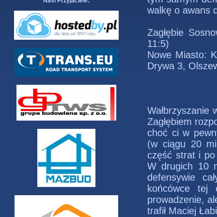
Nasi Przyjaciele:
walkę o awans do 
Zagłębie Sosno
11:5)
Nowe Miasto: Ko
Drywa 3, Olszew
Wałbrzyszanie w
Zagłębiem rozpo
choć ci w pew
(w ciągu 20 min
część strat i p
W drugich 10 m
defensywie ca
końcówce tej 
prowadzenie, al
trafił Maciej Łab