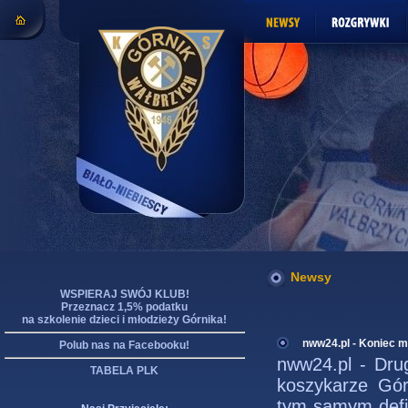
Newsy
WSPIERAJ SWÓJ KLUB!
Przeznacz 1,5% podatku
na szkolenie dzieci i młodzieży Górnika!
nww24.pl - Koniec 
Polub nas na Facebooku!
nww24.pl - Dru
TABELA PLK
koszykarze Gór
tym samym defin