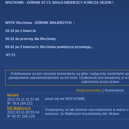
WSCHOWA - GÓRNIK 87:73. BIAŁO-NIEBIESCY KOŃCZĄ SEZON !
WSTK Wschowa - GÓRNIK WAŁBRZYCH :
16:16 po 1 kwarcie
36:32 do przerwy dla Wschowy
69:42 po 3 kwartach. Wschowa powiększa przewagę...
87:73
Publikowane na tym serwisie komentarze są tylko i wyłącznie osobistymi op
jakiejkolwiek odpowiedzialności za ich treść. Użytkownik jest świadomy, iż 
zabroniona przez prawo.
dodaj komentarz
| Komentarze:
Miodek
pisze się we WSCHOWIE.
2012.03.11 11:37:48
IP: 78.8.164.221
KK Wałbrzych
Dziękujemy, że tak dzielnie nas wspieracie w walce 
2012.03.11 00:55:34
pokazać, że Wałbrzych koszykówką stoi. Brawo.
IP: 62.87.206.128