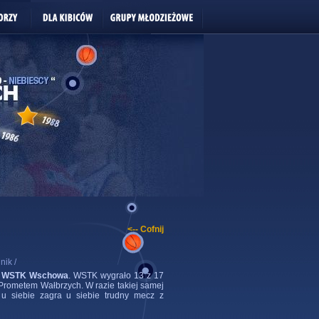
<-- Cofnij
nik /
i
WSTK Wschowa
. WSTK wygrało 13 z 17
Prometem Wałbrzych. W razie takiej samej
u siebie zagra u siebie trudny mecz z