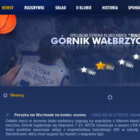
Newsy
Porażka we Wschowie na koniec sezonu
/ 2012-03-10 17:03:21 / Domi
Ostatni mecz w sezonie biało-niebiescy zagrają na wyjeździe z liderem tabel
meczów, Górnik legitymuje się bilansem 7-10. WSTK rywalizuje o awans z KK 
ilości punktów awansuje ekipa z województwa lubuskiego (KK w sobotę 
Siechnicami, który musi wygrać by mysleć o wygraniu ligi).