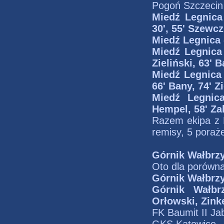
Pogoń Szczecin
Miedź Legnic
30', 55' Szewc
Miedź Legnica
Miedź Legnica
Zieliński, 63' 
Miedź Legnica 
66' Bany, 74' Zi
Miedź Legnic
Hempel, 58' Zak
Razem ekipa z L
remisy, 5 poraże
Górnik Wałbrz
Oto dla porówna
Górnik Wałbrz
Górnik Wałb
Orłowski, Zink
FK Baumit II Ja