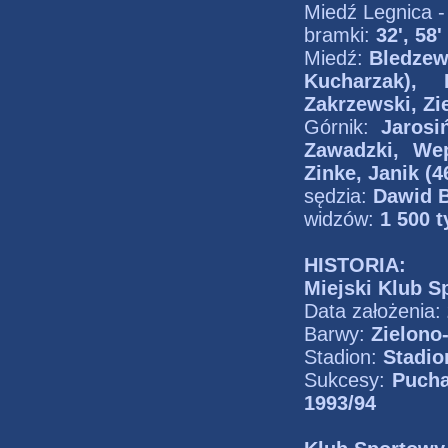
Miedź Legnica 
bramki:
32', 58
Miedź:
Bledzew
Kucharzak), 
Zakrzewski, Zie
Górnik:
Jarosi
Zawadzki, Wep
Zinke, Janik (4
sędzia:
Dawid 
widzów:
1 500 t
HISTORIA:
Miejski Klub S
Data założenia:
Barwy:
Zielono
Stadion:
Stadio
Sukcesy:
Pucha
1993/94