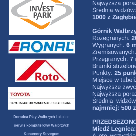
Najwyższa pora
Średnia widzów
1000 z Zagłębi
Górnik Wałbrz
Rozegranych:
2
Wygranych:
6 
Zremisowanych
Przegranych:
7
Bramki strzelon
Punkty:
25 pun
Miejsce w tabeli
Najwyższe zwyc
Najwyższa pora
Średnia widzó
najmniej: 500 z
Doradca Play
Wałbrzych i okolice
PRZEDSEZONO
serwis komputerowy Wałbrzych
Miedź Legnica:
Kontenery Strzegom
A oto wszystkie