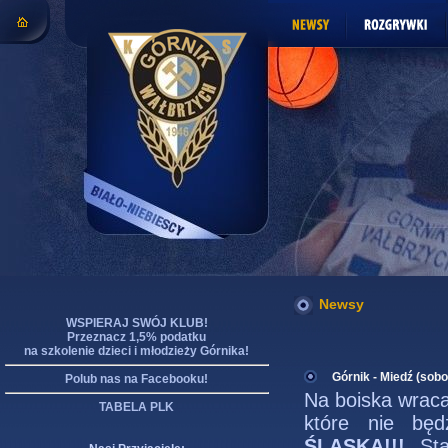
Newsy
WSPIERAJ SWÓJ KLUB!
Przeznacz 1,5% podatku
na szkolenie dzieci i młodzieży Górnika!
Górnik - Miedź (sobo
Polub nas na Facebooku!
Na boiska wracaj
TABELA PLK
które nie bę
ŚLĄSKA!!!
St