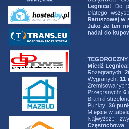
Nasi Przyjaciele:
Legnica!
Do prz
Dlatego wszys
Ratuszowej w s
Jako że ten m
nadal do kupow
TEGOROCZNY 
Miedź Legnica:
Rozegranych:
2
Wygranych:
11
Zremisowanych
Przegranych:
6
Bramki strzelon
Punkty:
36 pun
Miejsce w tabeli
Najwyższe zw
Częstochowa