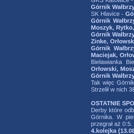
GKS Katowice 
Górnik Wałbrz
SK Hlavice -
Gó
Górnik Wałbrz
Moszyk, Rytko,
Górnik Wałbrz
Zinke, Orłowsk
Górnik Wałbr
Maciejak, Orło
Bielawianka B
Orłowski, Mos
Górnik Wałbrz
Tak więc Górnik
Strzelił w nich 38
OSTATNIE SPO
Derby które odb
Górnika. W pi
przegrał aż 0:5.
4.kolejka (13.0