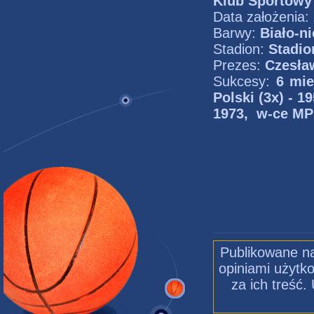
Klub Sportowy
Data założenia:
Barwy:
Biało-ni
Stadion:
Stadio
Prezes:
Czesła
Sukcesy:
6 mie
Polski (3x) - 1
1973, w-ce MP 
Publikowane na
opiniami użytko
za ich treść