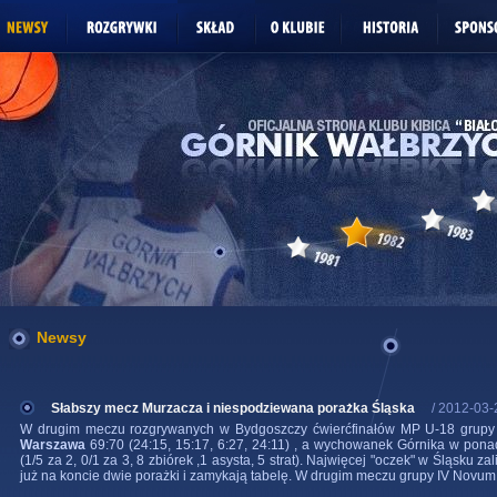
Newsy
Słabszy mecz Murzacza i niespodziewana porażka Śląska
/ 2012-03-
W drugim meczu rozgrywanych w Bydgoszczy ćwierćfinałów MP U-18 grupy 
Warszawa
69:70 (24:15, 15:17, 6:27, 24:11) , a wychowanek Górnika w pona
(1/5 za 2, 0/1 za 3, 8 zbiórek ,1 asysta, 5 strat). Najwięcej "oczek" w Śląsku z
już na koncie dwie porażki i zamykają tabelę. W drugim meczu grupy IV Novu