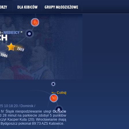
<-- Cofnij
25 10:18:20 / Dominik /
IV Śląsk niespodziewanie uległ
Ochocie
d 28 minut na parkiecie zdobył 5 punktów
aliczył Kacper Kuta (20). Wrocławianie mają
m Bydgoszcz pokonał 89:73 AZS Katowice.