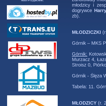
Nasi Przyjaciele:
młodzicy i ze
dogrywce
Harry
zb).
MŁODZICZKI
(r
Górnik – MKS P
Górnik:
Kotowska
Murzacz 4, Łaz
Stroisz 0, Piórk
Górnik - Ślęza 
Tabela: 11. Gór
MŁODZICY
(r.