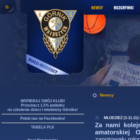
Newsy
WSPIERAJ SWÓJ KLUB!
Przeznacz 1,5% podatku
na szkolenie dzieci i młodzieży Górnika!
MŁODZIEŻ (3-11.11):
Polub nas na Facebooku!
Za nami kolej
TABELA PLK
amatorskiej 
zanotowały młodz