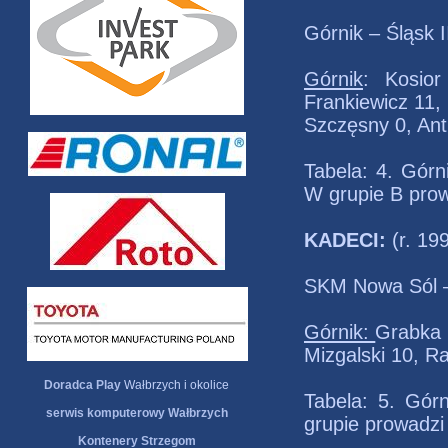
Górnik – Śląsk I
Górnik
: Kosior
Frankiewicz 11,
Szczęsny 0, Ant
Tabela: 4. Gór
W grupie B prow
KADECI:
(r. 19
SKM Nowa Sól –
Górnik:
Grabka 
Mizgalski 10, R
Doradca Play
Wałbrzych i okolice
Tabela: 5. Gór
serwis komputerowy Wałbrzych
grupie prowadz
Kontenery Strzegom