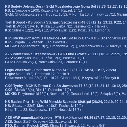
KS Sudety Jelenia Góra - SKM Muszkieterowie Nowa Sól 77:76 (18:27, 18:10,
KS:
Ł.Niesobski 19(3), Kozak 17(2), Raczek 14(1)
SKM:
Chodkiewicz 29(3), Trubacz 10(2), M.Ponitka 10, Sirijatowicz 7(1),
Mariu
Trefl II Sopot - KS Spójnia Stargard Szczeciński 48:63 (12:12, 13:12, 9:22, 14
Trefl II:
Włodarczyk 10, Kulka 10, Zięba 7(2), Jaśkiewicz 7, Hanke 6
KS:
Suliński 12(2), Pytyś 12, Wróblewski 11(3), Koszuta 8, Ejsmont 8
KKS Mickiewicz Romus Katowice - MOSiR PBS Bank KHS Krosno 58:88 (11:26
KKS:
Migała 16, Paszek 8, Kołakowski 7
MOSiR:
Bogdanowicz 19(2), Grochowski 12(1), Adamczewski 12, Pisarczyk 10,
AZS Politechnika Częstochowa - GTK Fluor Gliwice 76:113 (18:26, 21:25, 19:
AZS:
Rynkiewicz 19(3), Cieśla 12(3), Bielecki 11(1)
GTK:
Podulka 25(7), Podkowiński 23, Ochodek 12(1)
Legia Warszawa - Polfarmex Kutno 74:92 (27:27, 14:24, 13:17, 20:24)
Legia:
Motel 18(2), Cechniak 12, Piesio 9
Polfarmex:
Mazur 22(3), Dłuski 21, Glabas 18(1),
Krzysztof Jakóbczyk 0
GKS Tychy - MCKiS Termo-Rex SA Jaworzno 77:58 (18:15, 21:13, 13:12, 25:
GKS:
Olczak 18(4), Biel 12, Dziemba 11(2)
MCKiS:
Przyborowski 13(1), Nowerski 12, Gospodarek 12(2), Szłapka 6(1),
Mar
KS Basket Piła - King Wilki Morskie Szczecin 89:91pd (28:24, 22:19, 20:24, 13
KS:
Gibaszek 33(5), Mostek 18(3), Pochylski 12(2)
King:
Trela 23, Koziorowicz 18(2), Nowacki 17(3)
AZS AWF ggmedia.pl Kraków - PTG Sokół Łańcut 64:86 (17:17, 13:18, 21:20,
AZS:
Suski 21(5), Ostrowski 12, Szczytyński 10
PTG:
Damian Pieloch 19(2),
Klima 12, Pisarczyk 12, Fortuna 9(3)