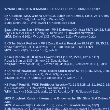
WYNIKI II RUNDY INTERMARCHE BASKET CUP PUCHARU POLSKI:
SKK Siedlce - MKS Wikana Start S.A. Lublin 86:71 (29:13, 13:14, 25:17, 19:2
SKK:
Sobiło 16(4), Sulima 15(3), Weres 14(2)
Start:
Sikora 20(2), Wiśniewski 17, Kaczmarski 13(3)
Exact Systems Śląsk II Wrocław - MKS Dąbrowa Górnicza 75:73 (24:22, 7:20
Śląsk II:
Nizioł 13(3), S.Sanny 12, Kliniewski 11,
Dawid Kołkowski 0
MKS:
Zieliński 16(1), Wróbel 13(3), Wołoszyn 11(1), Wieczorek 11(1)
BKS Tur Bielsk Podlaski - MKS Znicz Basket Pruszków 98:62 (24:18, 35:18, 
BKS:
Kuczyński 23(1), Misiewicz 13(1), Zabielski 13(1), Kloc 12(2)
MKS:
Janik 23(2), Tarczyk 10(1), Wilk 8
Rosa II Radom - KS Księżak Łowicz 63:61 (19:22, 15:18, 18:14, 11:7)
Rosa II:
Stanios 13(3), Schenk 12, Zegzuła 9(1)
Księżak:
Szczepaniak 13(3), Kromer 10, Malitka 10, Siemieńczuk 8(1), Bąk 8
KSK Noteć Inowrocław - Polski Cukier SIDEn Toruń 50:71 (8:16, 12:20, 9:18,
KSK:
Grod 13, Pochocki 9(1), Milak 9(3), Filipiak 7
SIDEn:
Lisewski 15, Jarecki 10, Śmiegielski 7, Wojdyła 7(1)
KS Pogoń Prudnik - WKK ProBiotics Wrocław 71:91 (15:25, 18:21, 20:29, 18
KS:
Pawłowski 17, Chmielarz 16(4), Kucia 12(1)
WKK:
Szpyrka 15(2), Ł.Diduszko 15(1), Rodak 14(1), R.Niesobski 11(1)
MKS Drogbruk Kalisz - Intermarche Bricomarche BM Slam Stal Ostrów Wie
23:8)
MKS:
Pławucki 16(2), Galewski 15(3), Zyber 10,
Jakub Kołodziej 10(2)
Stal:
Żurawski 14(1), Dymała 11(3), Hałas 11(2), Andrzejewski 8, Kaczmarzyk 8