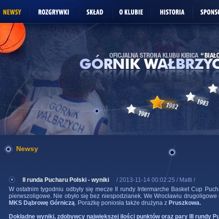
Newsy
II runda Pucharu Polski - wyniki
/ 2013-11-14 00:02:25 / Matti /
W ostatnim tygodniu odbyły się mecze II rundy Intermarche Basket Cup Pucha
pierwszoligowe. Nie obyło się bez niespodzianek. We Wrocławiu drugoligowe
MKS Dąbrowę Górniczą
. Porażkę poniosła także drużyna z
Pruszkowa.
Dokładne wyniki, zdobywcy największej ilości punktów oraz pary III rundy P