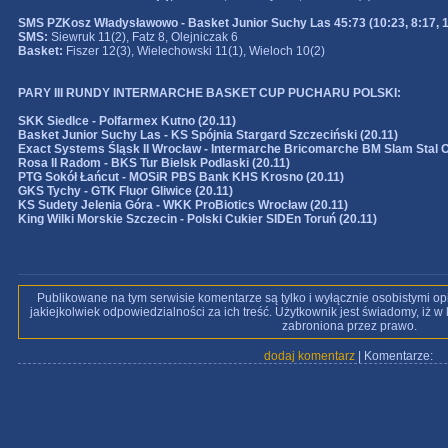
SMS PZKosz Władysławowo - Basket Junior Suchy Las 45:73 (10:23, 8:17, 1
SMS:
Siewruk 11(2), Fatz 8, Olejniczak 6
Basket:
Fiszer 12(3), Wielechowski 11(1), Wieloch 10(2)
PARY III RUNDY INTERMARCHE BASKET CUP PUCHARU POLSKI:
SKK Siedlce - Polfarmex Kutno (20.11)
Basket Junior Suchy Las - KS Spójnia Stargard Szczeciński (20.11)
Exact Systems Śląsk II Wrocław - Intermarche Bricomarche BM Slam Stal O
Rosa II Radom - BKS Tur Bielsk Podlaski (20.11)
PTG Sokół Łańcut - MOSiR PBS Bank KHS Krosno (20.11)
GKS Tychy - GTK Fluor Gliwice (20.11)
KS Sudety Jelenia Góra - WKK ProBiotics Wrocław (20.11)
King Wilki Morskie Szczecin - Polski Cukier SIDEn Toruń (20.11)
Publikowane na tym serwisie komentarze są tylko i wyłącznie osobistymi op
jakiejkolwiek odpowiedzialności za ich treść. Użytkownik jest świadomy, iż 
zabroniona przez prawo.
dodaj komentarz
| Komentarze: