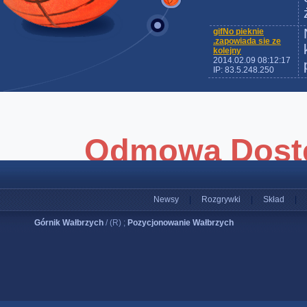
gifNo pieknie
.zapowiada sie ze
kolejny
2014.02.09 08:12:17
IP: 83.5.248.250
Newsy
|
Rozgrywki
|
Skład
|
Górnik Wałbrzych
/ (R) ;
Pozycjonowanie Wałbrzych