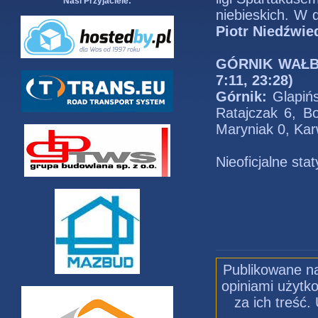
Nasi Przyjaciele:
niebieskich. W 
Piotr Niedźwie
GÓRNIK WAŁBRZ
7:11, 23:28)
Górnik:
Glapińs
Ratajczak 6, Bo
Maryniak 0, Kar
Nieoficjalne sta
Publikowane na
opiniami użytko
za ich treść