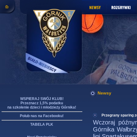
Newsy
WSPIERAJ SWÓJ KLUB!
Przeznacz 1,5% podatku
na szkolenie dzieci i młodzieży Górnika!
Przegrany sparing z
Polub nas na Facebooku!
Wczoraj późnym
TABELA PLK
Górnika Wałbrzy
ligi Spartakuse