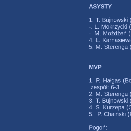
ASYSTY
1. T. Bujnow
-. L. Mokr
- M. Możdżeń
4. Ł. Karnasi
5. M. Sterenga
MVP
1. P. Hałgas
zespół: 6-3
2. M. Sterenga
3. T. Bujnows
4. S. Kurzep
5. P. Chaińs
Pogoń: