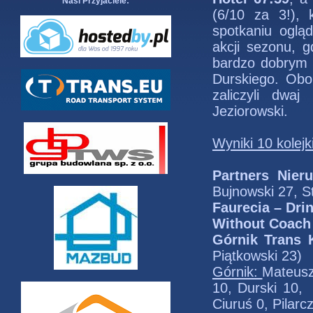
Nasi Przyjaciele:
(6/10 za 3!), 
spotkaniu ogl
akcji sezonu, 
bardzo dobrym
Durskiego. Obo
zaliczyli dwaj
Jeziorowski.
Wyniki 10 kolejki
Partners Nie
Bujnowski 27, S
Faurecia – Dri
Without Coach
Górnik Trans
Piątkowski 23)
Górnik:
Mateusz
10, Durski 10, 
Ciuruś 0, Pilarc