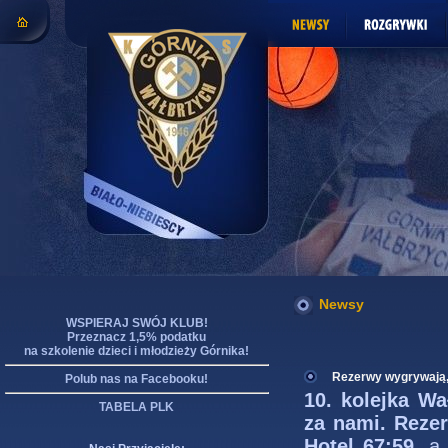
Newsy
WSPIERAJ SWÓJ KLUB!
Przeznacz 1,5% podatku
na szkolenie dzieci i młodzieży Górnika!
Rezerwy wygrywają,
Polub nas na Facebooku!
10. kolejka Wa
TABELA PLK
za nami.
Reze
Hotel 67:59
, a