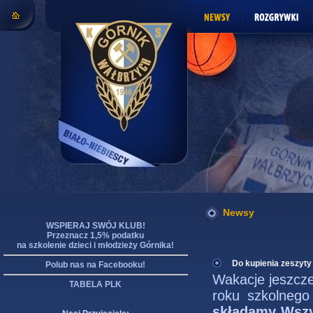
Newsy
WSPIERAJ SWÓJ KLUB!
Przeznacz 1,5% podatku
na szkolenie dzieci i młodzieży Górnika!
Do kupienia zeszyty
Polub nas na Facebooku!
Wakacje jeszcze
TABELA PLK
roku szkolnego
składamy Wszy