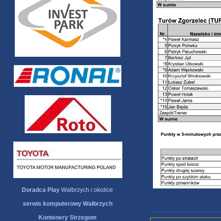
Doradca Play
Wałbrzych i okolice
serwis komputerowy Wałbrzych
Kontenery Strzegom