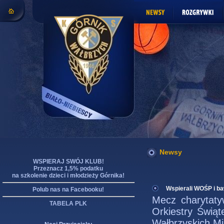
Newsy
WSPIERAJ SWÓJ KLUB!
Przeznacz 1,5% podatku
na szkolenie dzieci i młodzieży Górnika!
Wspierali WOŚP i ba
Polub nas na Facebooku!
Mecz charytatyw
TABELA PLK
Orkiestry Świą
Wałbrzyskich Mi