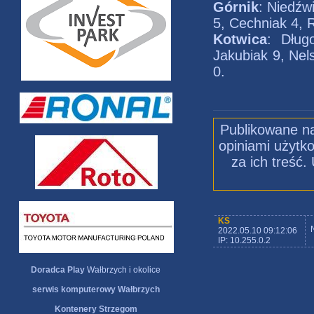
Górnik
: Niedźw
5, Cechniak 4, 
Kotwica
: Dług
Jakubiak 9, Nel
0.
Publikowane na
opiniami użytko
za ich treść
KS
2022.05.10 09:12:06
IP: 10.255.0.2
Doradca Play
Wałbrzych i okolice
serwis komputerowy Wałbrzych
Kontenery Strzegom