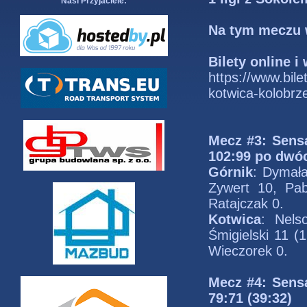
Nasi Przyjaciele:
Na tym meczu 
Bilety online i
https://www.bile
kotwica-kolobrz
Mecz #3: Sens
102:99 po dwóc
Górnik
: Dymała
Zywert 10, Pab
Ratajczak 0.
Kotwica
: Nels
Śmigielski 11 (
Wieczorek 0.
Mecz #4: Sens
79:71 (39:32)