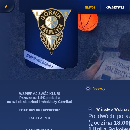
Newsy
WSPIERAJ SWÓJ KLUB!
Przeznacz 1,5% podatku
na szkolenie dzieci i młodzieży Górnika!
W środę w Wałbrzyc
Polub nas na Facebooku!
Po dwóch pora
TABELA PLK
(godzina 18:00
1 ligi z Sokoł