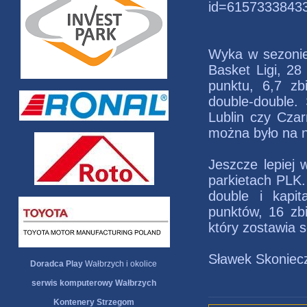
id=6157333843
Wyka w sezoni
Basket Ligi, 28
punktu, 6,7 zbi
double-double.
Lublin czy Cza
można było na n
Jeszcze lepiej 
parkietach PLK.
double i kapit
punktów, 16 zbi
który zostawia s
Sławek Skoniec
Doradca Play
Wałbrzych i okolice
serwis komputerowy Wałbrzych
Kontenery Strzegom