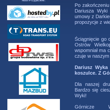
Nasi Przyjaciele:
Po zakończeniu
Dariusza Wyki 
umowy z Darkiem
propozycje z wie
Ściągnięcie go 
Ostrów Wielko
wspomniał ma co
czuje w naszym m
Dariusz Wyka 
koszulce. Z Gó
Dla naszej dr
Bardzo się cie
Wyki!
Górnicze Wie