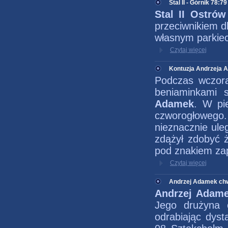
Stal II - Górnik 78:79
Stal II Ostró
przeciwnikiem d
własnym parkiec
Czytaj więcej
Kontuzja Andrzeja
Podczas wczor
beniaminkami s
Adamek
. W pi
czworogłoweg
nieznacznie ule
zdążył zdobyć 
pod znakiem zap
Czytaj więcej
Andrzej Adamek ch
Andrzej Adam
Jego drużyna o
odrabiając dys