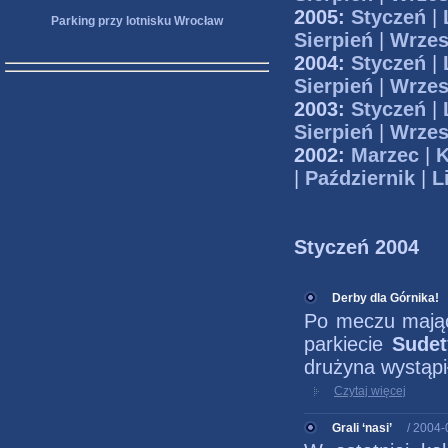
2005:
Styczeń
|
Parking przy lotnisku Wrocław
Sierpień
|
Wrzes
2004:
Styczeń
|
Sierpień
|
Wrzes
2003:
Styczeń
|
Sierpień
|
Wrzes
2002:
Marzec
|
K
|
Październik
|
L
Styczeń 2004
Derby dla Górnika!
Po meczu mają
parkiecie
Sudet
drużyna wystąpi
Czytaj więcej
Grali ‘nasi’
/ 2004-