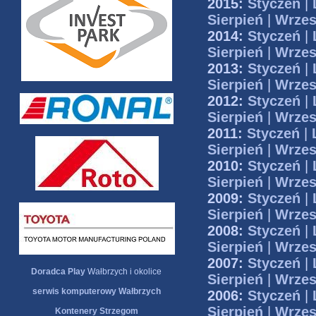
2015:
Styczeń
|
Sierpień
|
Wrzes
2014:
Styczeń
|
Sierpień
|
Wrzes
2013:
Styczeń
|
Sierpień
|
Wrzes
2012:
Styczeń
|
Sierpień
|
Wrzes
2011:
Styczeń
|
Sierpień
|
Wrzes
2010:
Styczeń
|
Sierpień
|
Wrzes
2009:
Styczeń
|
Sierpień
|
Wrzes
2008:
Styczeń
|
Sierpień
|
Wrzes
2007:
Styczeń
|
Doradca Play
Wałbrzych i okolice
Sierpień
|
Wrzes
serwis komputerowy Wałbrzych
2006:
Styczeń
|
Sierpień
|
Wrzes
Kontenery Strzegom