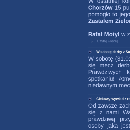
W ostatniej kol
Chorzów
15 pun
pomogło to jego
Zastalem Ziel
Rafał Motyl
w 
Czytaj więcej
W sobotę derby z Su
W sobotę (31.01
się mecz der
Prawdziwych 
spotkaniu! Atm
niedawnym mecz
Ciekawy wywiad z r
Od zawsze zach
się z nami Wa
prawdziwą prz
osoby jaka je