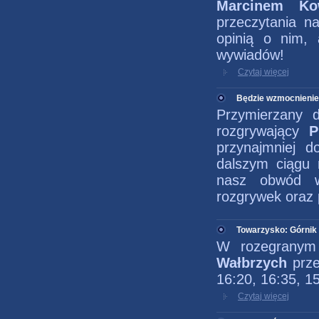
Marcinem K
przeczytania n
opinią o nim, 
wywiadów!
Czytaj więcej
Będzie wzmocnienie
Przymierzany
rozgrywający
P
przynajmniej 
dalszym ciągu 
nasz obwód w
rozgrywek oraz 
Towarzysko: Górnik 
W rozegranym 
Wałbrzych
prze
16:20, 16:35, 15
Czytaj więcej