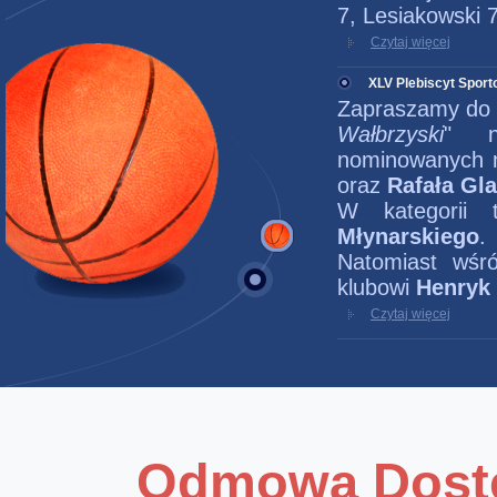
7, Lesiakowski 7
Czytaj więcej
XLV Plebiscyt Spor
Zapraszamy do 
Wałbrzyski
" na
nominowanych 
oraz
Rafała Gl
W kategorii
Młynarskiego
.
Natomiast wśr
klubowi
Henryk
Czytaj więcej