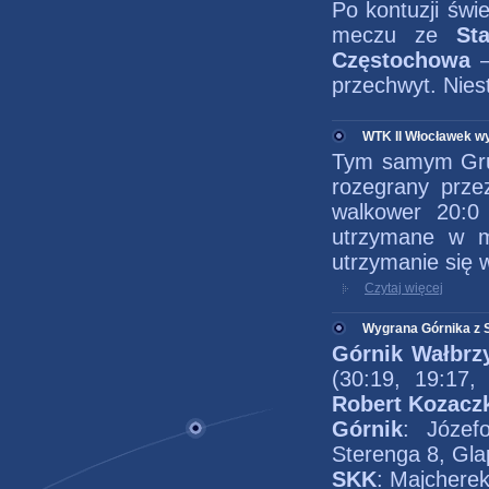
Po kontuzji świ
meczu ze
St
Częstochowa
przechwyt. Niest
WTK II Włocławek wy
Tym samym Grupa
rozegrany prze
walkower 20:0 
utrzymane w m
utrzymanie się w 
Czytaj więcej
Wygrana Górnika z 
Górnik Wałbr
(30:19, 19:17,
Robert Kozacz
Górnik
: Józef
Sterenga 8, Glap
SKK
: Majcherek