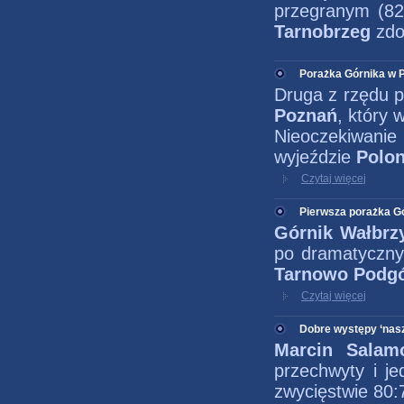
przegranym (82
Tarnobrzeg
zdo
Porażka Górnika w 
Druga z rzędu p
Poznań
, który 
Nieoczekiwanie
wyjeździe
Polon
Czytaj więcej
Pierwsza porażka G
Górnik Wałbr
po dramatyczny
Tarnowo Podg
Czytaj więcej
Dobre występy ‘nas
Marcin Sala
przechwyty i j
zwycięstwie 80: