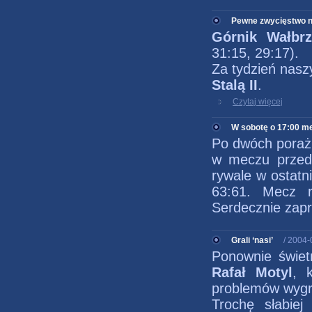
Pewne zwycięstwo n
Górnik Wałbr
31:15, 29:17).
Za tydzień nasz
Stalą II
.
Czytaj więcej
W sobotę o 17:00 me
Po dwóch poraż
w meczu przed
rywale w ostatni
63:61. Mecz r
Serdecznie zapr
Grali ‘nasi’
/ 2004-
Ponownie świet
Rafał Motyl
, 
problemów wygr
Trochę słabie