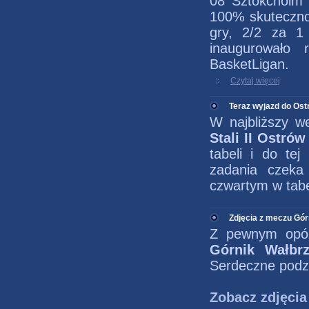
08 Sztokcholm 
100% skuteczno
gry, 2/2 za 1 
inaugurowało 
BasketLigan.
Czytaj więcej
Teraz wyjazd do Os
W najbliższy 
Stali II Ostró
tabeli i do te
zadania czek
czwartym w tab
Zdjęcia z meczu Gór
Z pewnym opóź
Górnik Wałb
Serdeczne podzi
Zobacz zdjęcia