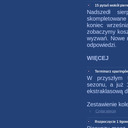
15 pytań wokół pier
Nadszedł sie
skompletowane 
koniec wrześni
zobaczymy kosz
wyzwań. Nowe ro
odpowiedzi.
WIĘCEJ
Terminarz sparingó
W przyszłym t
sezonu, a już 
ekstraklasową 
Zestawienie kol
Czytaj więcej
Rozpoczęcie 1 ligo