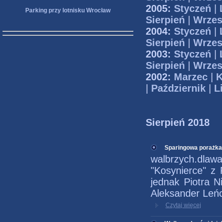
2005:
Styczeń
|
Parking przy lotnisku Wrocław
Sierpień
|
Wrzes
2004:
Styczeń
|
Sierpień
|
Wrzes
2003:
Styczeń
|
Sierpień
|
Wrzes
2002:
Marzec
|
K
|
Październik
|
L
Sierpień 2018
Sparingowa porażka
walbrzych.dla
"Kosynierce" z
jednak Piotra N
Aleksander Leńcz
Czytaj więcej