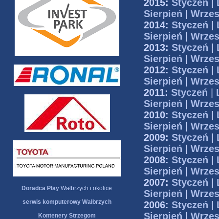
2015:
Styczeń
|
Sierpień
|
Wrzes
2014:
Styczeń
|
Sierpień
|
Wrzes
2013:
Styczeń
|
Sierpień
|
Wrzes
2012:
Styczeń
|
Sierpień
|
Wrzes
2011:
Styczeń
|
Sierpień
|
Wrzes
2010:
Styczeń
|
Sierpień
|
Wrzes
2009:
Styczeń
|
Sierpień
|
Wrzes
2008:
Styczeń
|
Sierpień
|
Wrzes
2007:
Styczeń
|
Doradca Play
Wałbrzych i okolice
Sierpień
|
Wrzes
serwis komputerowy Wałbrzych
2006:
Styczeń
|
Sierpień
|
Wrzes
Kontenery Strzegom