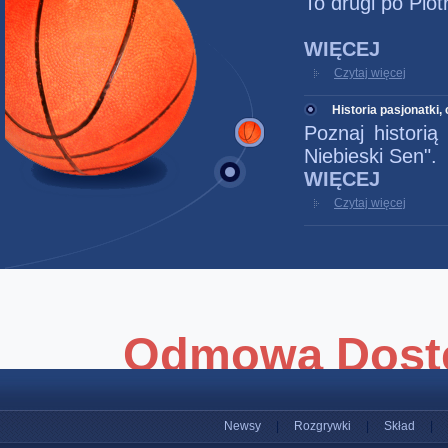
To drugi po Piot
WIĘCEJ
Czytaj więcej
Historia pasjonatki, 
Poznaj historią
Niebieski Sen".
WIĘCEJ
Czytaj więcej
Newsy
|
Rozgrywki
|
Skład
|