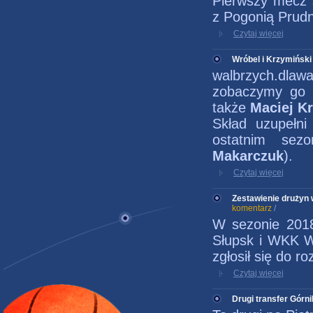
Pierwszy mecz 
z Pogonią Prudn
Czytaj więcej
Wróbel i Krzymiński
walbrzych.dlawa
zobaczymy go w
także
Maciej K
Skład uzupełn
ostatnim sezo
Makarczuk
).
Czytaj więcej
Zestawienie drużyn 
komentarz
/
W sezonie 2018
Słupsk i WKK W
zgłosił się do r
Czytaj więcej
Drugi transfer Górn