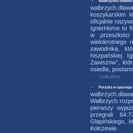
Wałbrzysko-świdnic
walbrzych.dlawa
koszykarskim k
oficjalnie nazyw
IgnerHome to f
w przeszłości
wielokrotnego r
zawodnika, któ
hiszpańskiej. 
Zawiszów", któ
osiedla, postan
Czytaj więcej
Porażka w sparingu 
walbrzych.dlaw
Wałbrzych rozpo
pierwszy wyja
przegrali 64
Glapińskiego, 
Kołczewie.