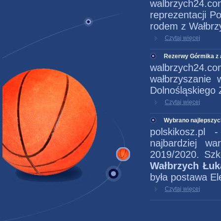
walbrzych24.c
reprezentacji P
rodem z Wałbrz
Czytaj więcej
Rezerwy Górmika z 
walbrzych24.
wałbrzyszanie w
Dolnośląskiego Z
Czytaj więcej
Wybrano najlepszych
polskikosz.pl
najbardziej w
2019/2020. Szk
Wałbrzych Łuk
była postawa El
Czytaj więcej