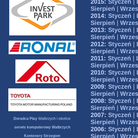
2015:
Styczeń
|
Sierpień
|
Wrzes
2014:
Styczeń
|
Sierpień
|
Wrzes
2013:
Styczeń
|
Sierpień
|
Wrzes
2012:
Styczeń
|
Sierpień
|
Wrzes
2011:
Styczeń
|
Sierpień
|
Wrzes
2010:
Styczeń
|
Sierpień
|
Wrzes
2009:
Styczeń
|
Sierpień
|
Wrzes
2008:
Styczeń
|
Sierpień
|
Wrzes
2007:
Styczeń
|
Doradca Play
Wałbrzych i okolice
Sierpień
|
Wrzes
serwis komputerowy Wałbrzych
2006:
Styczeń
|
Sierpień
|
Wrzes
Kontenery Strzegom