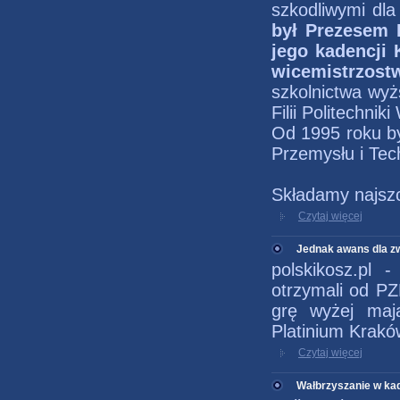
szkodliwymi dl
był Prezesem 
jego kadencji
wicemistrzost
szkolnictwa wyż
Filii Politechni
Od 1995 roku b
Przemysłu i Tec
Składamy najszc
Czytaj więcej
Jednak awans dla zw
polskikosz.pl 
otrzymali od PZ
grę wyżej maj
Platinium Krakó
Czytaj więcej
Wałbrzyszanie w ka