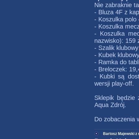
Nie zabraknie t
- Bluza 4F z ka
- Koszulka polo 
- Koszulka mecz
- Koszulka mec
nazwisko): 159 z
- Szalik klubowy
- Kubek klubowy
- Ramka do tabli
- Breloczek: 19,
- Kubki są do
wersji play-off.
Sklepik będzie
Aqua Zdrój.
Do zobaczenia w 
Bartosz Majewski z