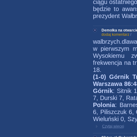
ciągu ostatnieg
będzie to awan
prezydent Wałb
Demolka na otwarcie
dodaj komentarz
/
walbrzych.dlawa
w pierwszym me
Wysokiemu zw
frekwencja na t
18.
(1-0) Górnik 
Warszawa 86:4
Górnik
: Sitnik
7, Durski 7, Ra
Polonia
: Barne
6, Piliszczuk 6,
Wieluński 0, Sz
Czytaj więcej