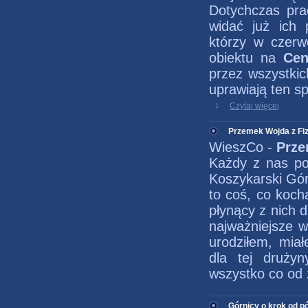
Dotychczas pra
widać już ich 
którzy w czerwc
obiektu na
Cen
przez wszystkic
uprawiają ten sp
Czytaj więcej
Przemek Wojda z Fi
WieszCo -
Prze
Każdy z nas po
Koszykarski Gór
to coś, co koch
płynący z nich 
najważniejsze w
urodziłem, mi
dla tej druży
wszystko co od 
Górnicy o krok od pó