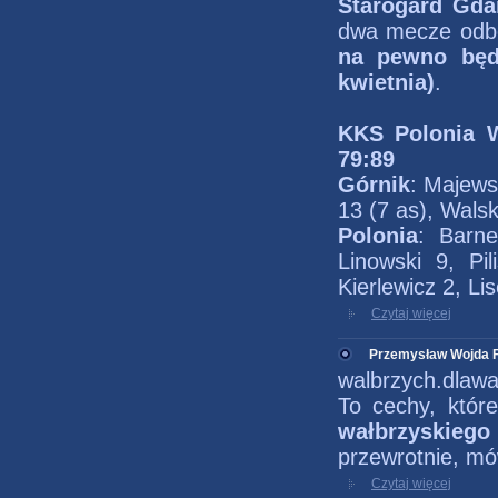
Starogard Gda
dwa mecze odbę
na pewno będ
kwietnia)
.
KKS Polonia W
79:89
Górnik
: Majews
13 (7 as), Walsk
Polonia
: Barn
Linowski 9, Pi
Kierlewicz 2, Li
Czytaj więcej
Przemysław Wojda F
walbrzych.dlawa
To cechy, któr
wałbrzyskiego
przewrotnie, mó
Czytaj więcej