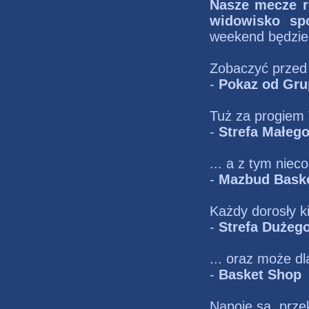
Nasze mecze r
widowisko spo
weekend będzie
Zobaczyć przed 
-
Pokaz od Gru
Tuż za progiem 
-
Strefa Małeg
... a z tym niec
-
Mazbud Baske
Każdy dorosły ki
-
Strefa Dużego
... oraz może dl
-
Basket Shop
Napoje są, przek