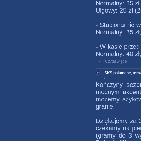
Normalny: 35 zł
Ulgowy: 25 zł (
- Stacjonarnie 
Normalny: 35 zł;
- W kasie prze
Normalny: 40 zł;
Czytaj więcej
SKS pokonane, tera
/
Kończyny sezo
mocnym akcent
możemy szykowa
granie.
Dziękujemy za 3
czekamy na pie
(gramy do 3 w