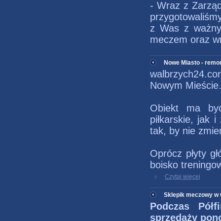
- Wraz z Zarzą
przygotowaliśmy
z Was z ważny
meczem oraz wr
Nowe Miasto - remon
walbrzych24.c
Nowym Mieście. 
Obiekt ma by
piłkarskie, jak
tak, by nie zmi
Oprócz płyty gł
boisko treningo
Czytaj więcej
Sklepik meczowy w
Podczas Półf
sprzedaży pono