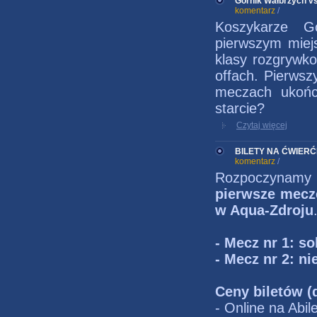
Górnik Wałbrzych v
komentarz
/
Koszykarze G
pierwszym miejs
klasy rozgrywko
offach. Pierws
meczach ukończ
starcie?
Czytaj więcej
BILETY NA ĆWIERĆF
komentarz
/
Rozpoczynamy 
pierwsze mecz
w Aqua-Zdroju
- Mecz nr 1: so
- Mecz nr 2: ni
Ceny biletów (
- Online na Abile