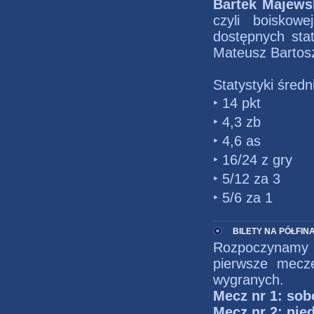
Bartek Majews
czyli boiskowe
dostępnych sta
Mateusz Bartos
Statystyki śred
‣ 14 pkt
‣ 4,3 zb
‣ 4,6 as
‣ 16/24 z gry
‣ 5/12 za 3
‣ 5/6 za 1
BILETY NA PÓŁFIN
Rozpoczynamy 
pierwsze mecz
wygranych.
Mecz nr 1: sobo
Mecz nr 2: nied