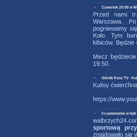
Czwartek 20:00 w W
Przed nami tr
Warszawa. P
pogniewamy się 
Koło. Tym bar
kibiców. Będzie 
Mecz będziecie
19:50.
Górnik Kosz TV - Ku
Kulisy ćwierćfin
https://www.yo
Co powstanie w hali
walbrzych24.co
sportową prz
znajdowało się w