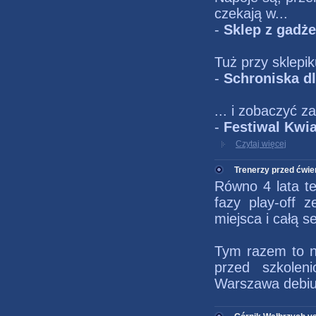
czekają w...
-
Sklep z gadże
Tuż przy sklepi
-
Schroniska d
... i zobaczyć 
-
Festiwal Kwi
Czytaj więcej
Trenerzy przed ćwie
Równo 4 lata t
fazy play-off 
miejsca i całą s
Tym razem to na
przed szkole
Warszawa debiut