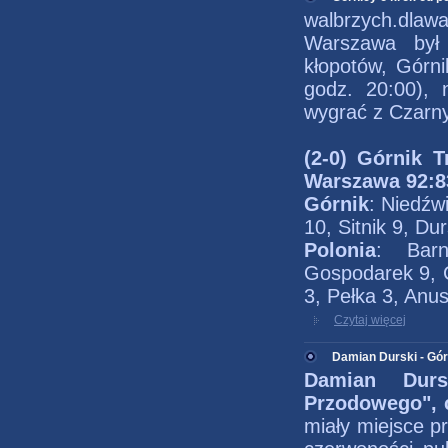
walbrzych.dlaw
Warszawa był 
kłopotów, Górni
godz. 20:00), 
wygrać z Czarny
(2-0) Górnik 
Warszawa 92:8
Górnik
: Niedźw
10, Sitnik 9, Du
Polonia
: Barn
Gospodarek 9, C
3, Pełka 3, Anu
Czytaj więcej
Damian Durski - Gó
Damian Durs
Przodowego", c
miały miejsce p