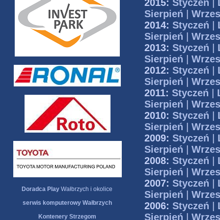
2015:
Styczeń
|
Sierpień
|
Wrzes
2014:
Styczeń
|
Sierpień
|
Wrzes
2013:
Styczeń
|
Sierpień
|
Wrzes
2012:
Styczeń
|
Sierpień
|
Wrzes
2011:
Styczeń
|
Sierpień
|
Wrzes
2010:
Styczeń
|
Sierpień
|
Wrzes
2009:
Styczeń
|
Sierpień
|
Wrzes
2008:
Styczeń
|
Sierpień
|
Wrzes
2007:
Styczeń
|
Doradca Play
Wałbrzych i okolice
Sierpień
|
Wrzes
serwis komputerowy Wałbrzych
2006:
Styczeń
|
Sierpień
|
Wrzes
Kontenery Strzegom