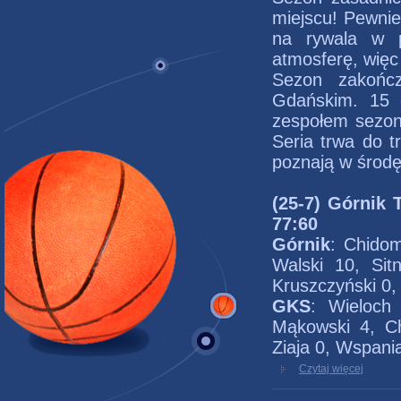
miejscu! Pewni
na rywala w pi
atmosferę, więc 
Sezon zakońc
Gdańskim. 15 o
zespołem sezon
Seria trwa do t
poznają w środę
(25-7) Górnik
77:60
Górnik
: Chidom
Walski 10, Sit
Kruszczyński 0,
GKS
: Wieloch
Mąkowski 4, Ch
Ziaja 0, Wspania
Czytaj więcej