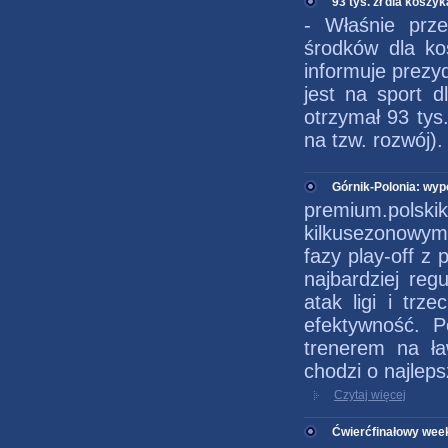
93 tys. zł dla koszy
- Właśnie prze
środków dla ko
informuje prez
jest na sport d
otrzymał 93 tys
na tzw. rozwój).
Górnik-Polonia: wyp
premium.polsk
kilkusezonowy
fazy play-off z
najbardziej reg
atak ligi i tr
efektywność. P
trenerem na ła
chodzi o najleps
Czytaj więcej
Ćwierćfinałowy week