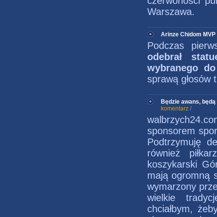
czerwoności pu
Warszawa.
Arinze Chidom MVP 
Podczas pier
odebrał stat
wybranego do 
sprawą głosów t
Będzie awans, będą 
komentarz
/
walbrzych24.c
sponsorem spor
Podtrzymuję de
również piłkar
koszykarski Gó
mają ogromną sz
wymarzony przez
wielkie trady
chciałbym, żeb