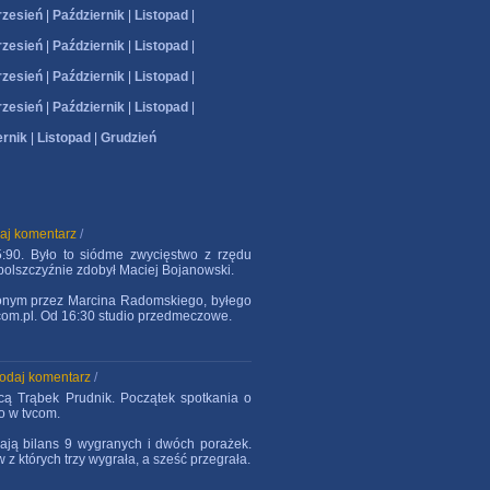
zesień
|
Październik
|
Listopad
|
zesień
|
Październik
|
Listopad
|
zesień
|
Październik
|
Listopad
|
zesień
|
Październik
|
Listopad
|
ernik
|
Listopad
|
Grudzień
aj komentarz
/
:90. Było to siódme zwycięstwo z rzędu
olszczyźnie zdobył Maciej Bojanowski.
zonym przez Marcina Radomskiego, byłego
vcom.pl. Od 16:30 studio przedmeczowe.
odaj komentarz
/
cą Trąbek Prudnik. Początek spotkania o
o w tvcom.
mają bilans 9 wygranych i dwóch porażek.
 z których trzy wygrała, a sześć przegrała.