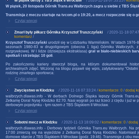
W piątek derby z TBS Śląsk II Wrocław
/ 2020-11-18 07:53:25 /
koment
W piątek, 20 listopada Górnik Trans.eu Wałbrzych zagra u siebie z TBS Śląs
Transmisja z meczu startuje na tvcom.pl o 19:20, a mecz rozpocznie się o g
Czytaj więcej
Zmarł były piłkarz Górnika Krzysztof Truszczyński
/ 2020-11-18 07:47
komentarz
/
Krzysztof Truszczyński
urodził się w Lidzbarku Warmińskim. W latach 1976-
sezonach 1980-83 w drugoligowym (obecna 1 liga) Górniku Wałbrzych, z
rozgrywkowej. W I lidze (dzisiejsza ekstraklasa)
grał w biało-niebieskich ba
spotkań i strzelając 10 goli
.
Po zakończeniu kariery stworzył bloga, na którym dokumentował histori
archiwalnych zdjęć. Wczoraj na blogu pojawił się wpis, zatytułowany "Ostat
rodzinę zmarłego sportowca:
Czytaj więcej
Zwycięstwo w Kłodzku
/ 2020-11-16 07:33:24 /
komentarze: 0
/
dodaj k
walbrzych.dlawas.info - W derbach Dolnego Śląska lepszy Górnik Trans.eu
Zetkamę Doral Nysę Kłodzko 82:70. Nasi wygrali po raz trzeci z rzędu i już w p
derbowym pojedynku - tym razem z TBS Śląskiem II Wrocław.
Czytaj więcej
Sobotni mecz w Kłodzku
/ 2020-11-13 18:09:02 /
komentarze: 0
/
dodaj
walbrzych.dlawas.info - Derbowy tydzień Górnika Trans.eu Wałbrzych. Na p
17:00 zmierzą się na wyjeździe z Zetkamą Doral Nysą Kłodzko. Natomiast j
domowe starcie z TBS Śląskiem II Wrocław (godz. 19:46). Transmisje z obu m