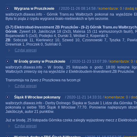
Wygrana w Pruszkowie
/ 2020-11-26 08:14:58 /
komentarze: 0
/
dodaj 
walbrzych.dlawas.info - Górnik Trans.eu Wałbrzych pokonał na wyjeździe E
Była to piąta z rzędu wygrana biało-niebieskich w tym sezonie.
(3-7) Elektrobud-Investment ZB Pruszków - (9-2) Górnik Trans.eu Wałbrzych
Górnik
: Zywert 19, Jakóbczyk 18 (2x3), Malesa 15 (11 wymuszonych fauli!), R
Bojanowski 5 (1x3), Podejko 4, Durski 3, Wróbel 2, Koperski 0.
ZB
: Sobczak 11, Kierlewicz 10, Szwed 10, Czosnowski 7, Tyszka 7, Pawla
Drewniak 1, Proczek 0, Suliński 0.
Czytaj więcej
W środę gramy w Pruszkowie
/ 2020-11-23 13:07:39 /
komentarze: 0
/
walbrzych.dlawas.info - W środę, 25 listopada o godz. 18:00 kolejne lig
Wałbrzych zmierzy się na wyjeździe z Elektrobudem-Investment ZB Pruszków.
Transmisja na żywo z Pruszkowa na tvcom.pl
Czytaj więcej
Śląsk II Wrocław pokonany
/ 2020-11-21 14:33:31 /
komentarze: 0
/
dod
walbrzych.dlawas.info - Derby Dolnego Śląska w Suzuki 1 Lidze dla Górnika Tr
pokonała u siebie TBS Śląsk II Wrocław 77:70. Ponownie najlepszym strzel
Jakóbczyk, autor 21 punktów.
Już w środę, 25 listopada Górnika czeka zaległy wyjazdowy mecz z Elektrobu
Czytaj więcej