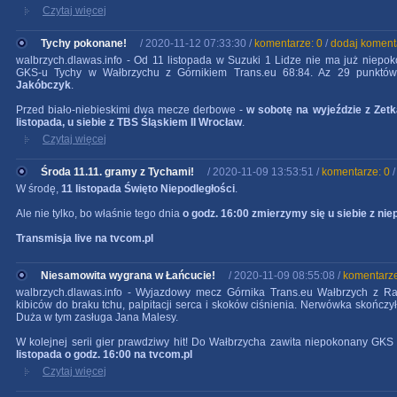
Czytaj więcej
Tychy pokonane!
/ 2020-11-12 07:33:30 /
komentarze: 0
/
dodaj koment
walbrzych.dlawas.info - Od 11 listopada w Suzuki 1 Lidze nie ma już niepok
GKS-u Tychy w Wałbrzychu z Górnikiem Trans.eu 68:84. Az 29 punktów 
Jakóbczyk
.
Przed biało-niebieskimi dwa mecze derbowe -
w sobotę na wyjeździe z Zet
listopada, u siebie z TBS Śląskiem II Wrocław
.
Czytaj więcej
Środa 11.11. gramy z Tychami!
/ 2020-11-09 13:53:51 /
komentarze: 0
W środę,
11 listopada Święto Niepodległości
.
Ale nie tylko, bo właśnie tego dnia
o godz. 16:00 zmierzymy się u siebie z 
Transmisja live na tvcom.pl
Niesamowita wygrana w Łańcucie!
/ 2020-11-09 08:55:08 /
komentarze
walbrzych.dlawas.info - Wyjazdowy mecz Górnika Trans.eu Wałbrzych z R
kibiców do braku tchu, palpitacji serca i skoków ciśnienia. Nerwówka skończył
Duża w tym zasługa Jana Malesy.
W kolejnej serii gier prawdziwy hit! Do Wałbrzycha zawita niepokonany GKS 
listopada o godz. 16:00 na tvcom.pl
Czytaj więcej