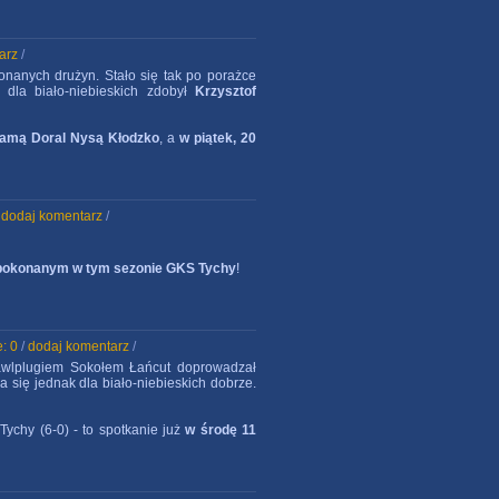
arz
/
onanych drużyn. Stało się tak po porażce
dla biało-niebieskich zdobył
Krzysztof
kamą Doral Nysą Kłodzko
, a
w piątek, 20
/
dodaj komentarz
/
niepokonanym w tym sezonie GKS Tychy
!
: 0
/
dodaj komentarz
/
awlplugiem Sokołem Łańcut doprowadzał
a się jednak dla biało-niebieskich dobrze.
Tychy (6-0) - to spotkanie już
w środę 11