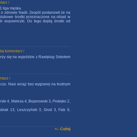
tarz
/
1 liga męska.
o zdrowie Nadii. Zespół postanowił że na
 klubowe środki przeznaczone na obiad w
dii wojowniczki. Do tego dojdą środki od
daj komentarz
/
ierzy się na wyjeździe z Rawlplug Sokołem
ntarz
/
czu. Nasi wciąż bez wygranej na trudnym
urski 4, Malesa 4, Bojanowski 3, Podejko 2,
biak 13, Leszczyński 3, Grod 3, Fatz 6,
<-- Cofnij