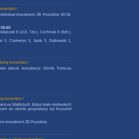
komentarz
/
lektrobud-Investment ZB Pruszków 80:58.
 58:80
atajczak 8 (2x3, 7zb.), Cechniak 6 (9zb.),
k 5, Czemerys 3, Janik 3, Dalkowski 1,
dodaj komentarz
/
owe starcie koszykarzy. Górnik Trans.eu
aj komentarz
/
ans.eu Wałbrzych. Ekipa biało-niebieskich
cem po stronie gospodarzy był Krzysztof
dem-Investment ZB Pruszków.