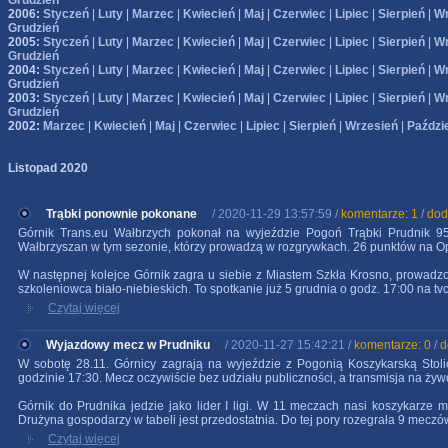
Grudzień
2006:
Styczeń
|
Luty
|
Marzec
|
Kwiecień
|
Maj
|
Czerwiec
|
Lipiec
|
Sierpień
|
Wr
Grudzień
2005:
Styczeń
|
Luty
|
Marzec
|
Kwiecień
|
Maj
|
Czerwiec
|
Lipiec
|
Sierpień
|
Wr
Grudzień
2004:
Styczeń
|
Luty
|
Marzec
|
Kwiecień
|
Maj
|
Czerwiec
|
Lipiec
|
Sierpień
|
Wr
Grudzień
2003:
Styczeń
|
Luty
|
Marzec
|
Kwiecień
|
Maj
|
Czerwiec
|
Lipiec
|
Sierpień
|
Wr
Grudzień
2002:
Marzec
|
Kwiecień
|
Maj
|
Czerwiec
|
Lipiec
|
Sierpień
|
Wrzesień
|
Paździ
Listopad 2020
Trąbki ponownie pokonane
/ 2020-11-29 13:57:59 /
komentarze: 1
/
dod
Górnik Trans.eu Wałbrzych pokonał na wyjeździe Pogoń Trąbki Prudnik 95
Wałbrzyszan w tym sezonie, którzy prowadzą w rozgrywkach. 26 punktów na Op
W następnej kolejce Górnik zagra u siebie z Miastem Szkła Krosno, prowad
szkoleniowca biało-niebieskich. To spotkanie już 5 grudnia o godz. 17:00 na t
Czytaj więcej
Wyjazdowy mecz w Prudniku
/ 2020-11-27 15:42:21 /
komentarze: 0
/
d
W sobotę 28.11. Górnicy zagrają na wyjeździe z Pogonią Koszykarską Stoli
godzinie 17:30. Mecz oczywiście bez udziału publiczności, a transmisja na żyw
Górnik do Prudnika jedzie jako lider I ligi. W 11 meczach nasi koszykarze 
Drużyna gospodarzy w tabeli jest przedostatnia. Do tej pory rozegrała 9 meczów
Czytaj więcej