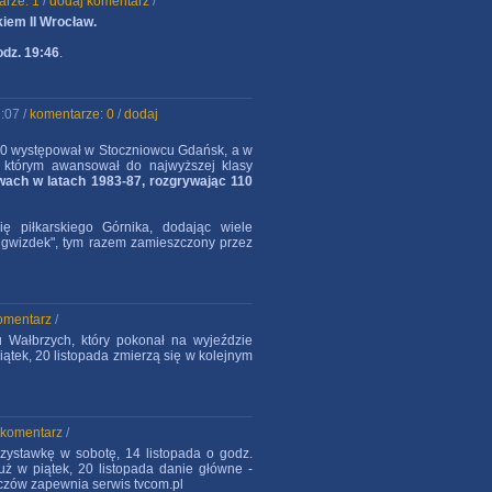
arze: 1
/
dodaj komentarz
/
kiem II Wrocław.
odz. 19:46
.
:07 /
komentarze: 0
/
dodaj
80 występował w Stoczniowcu Gdańsk, a w
 którym awansował do najwyższej klasy
rwach w latach 1983-87, rozgrywając 110
ę piłkarskiego Górnika, dodając wiele
ni gwizdek", tym razem zamieszczony przez
omentarz
/
 Wałbrzych, który pokonał na wyjeździe
iątek, 20 listopada zmierzą się w kolejnym
 komentarz
/
rzystawkę w sobotę, 14 listopada o godz.
uż w piątek, 20 listopada danie główne -
eczów zapewnia serwis tvcom.pl