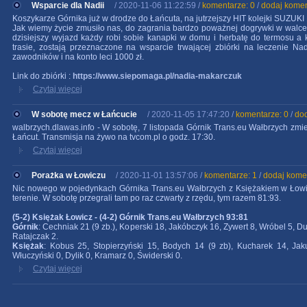
Wsparcie dla Nadii
/ 2020-11-06 11:22:59 /
komentarze: 0
/
dodaj komen
Koszykarze Górnika już w drodze do Łańcuta, na jutrzejszy HIT kolejki SUZUKI 
Jak wiemy życie zmusiło nas, do zagrania bardzo poważnej dogrywki w walce 
dzisiejszy wyjazd każdy robi sobie kanapki w domu i herbatę do termosu a
trasie, zostają przeznaczone na wsparcie trwającej zbiórki na leczenie Na
zawodników i na konto leci 1000 zł.
Link do zbiórki :
https://www.siepomaga.pl/nadia-makarczuk
Czytaj więcej
W sobotę mecz w Łańcucie
/ 2020-11-05 17:47:20 /
komentarze: 0
/
do
walbrzych.dlawas.info - W sobotę, 7 listopada Górnik Trans.eu Wałbrzych zm
Łańcut. Transmisja na żywo na tvcom.pl o godz. 17:30.
Czytaj więcej
Porażka w Łowiczu
/ 2020-11-01 13:57:06 /
komentarze: 1
/
dodaj kome
Nic nowego w pojedynkach Górnika Trans.eu Wałbrzych z Księżakiem w Łowi
terenie. W sobotę przegrali tam po raz czwarty z rzędu, tym razem 81:93.
(5-2) Księżak Łowicz - (4-2) Górnik Trans.eu Wałbrzych 93:81
Górnik
: Cechniak 21 (9 zb.), Koperski 18, Jakóbczyk 16, Zywert 8, Wróbel 5, D
Ratajczak 2.
Księżak
: Kobus 25, Stopierzyński 15, Bodych 14 (9 zb), Kucharek 14, Jaku
Włuczyński 0, Dylik 0, Kramarz 0, Świderski 0.
Czytaj więcej