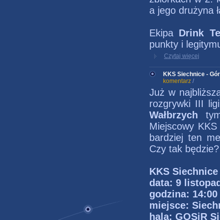
a jego drużyna 
Ekipa
Drink 
punkty i legity
Czytaj więcej
KKS Siechnice - Górn
komentarz
/
Już w najbliższ
rozgrywki III li
Wałbrzych
tym
Miejscowy KKS 
bardziej ten me
Czy tak będzie?
KKS Siechnic
data: 9 listopa
godzina: 14:00
miejsce: Siech
hala: GOSiR Si