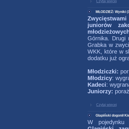
Czytaj więcej
MŁODZIEŻ: Wyniki (1
Zwycięstwami 
juniorów za
młodzieżowyc
Górnika. Drugi
Grabka w zwycię
WKK, które w sk
dodatku już ogr
Młodziczki:
por
Młodzicy
: wyg
Kadeci
: wygran
Juniorzy:
poraż
Czytaj więcej
Glapiński dogonił Ki
W pojedynku 
Glapiński
,
zag