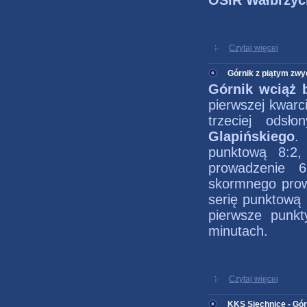
OSiR Wałbrzyc
Czytaj więcej
Górnik z piątym zw
Górnik wciąż b
pierwszej kwarci
trzeciej odsł
Glapińskiego
.
punktową 8:2
prowadzenie 
skormnego prowa
serię punktową 
pierwsze punkt
minutach.
Czytaj więcej
KKS Siechnice - Gór