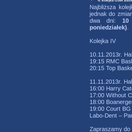
4. kolejka OSiR Bask
Najbliższa kole
jednak do zmian
dwa dni:
10 (
poniedziałek)
.
Kolejka IV
10.11.2013r. Ha
19:15 RMC Bask
20:15 Top Baske
11.11.2013r. Ha
16:00 Harry Cat
17:00 Without 
18:00 Boanerge
19:00 Court BG
Labo-Dent – Pa
Zapraszamy do h