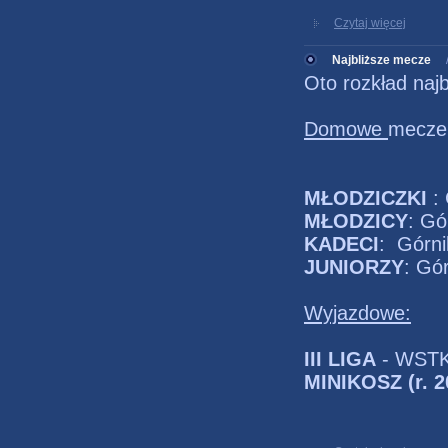
Czytaj więcej
Najbliższe mecze
Oto rozkład naj
Domowe
mecze 
MŁODZICZKI
: 
MŁODZICY
: Gó
KADECI
: Górni
JUNIORZY
: Gó
Wyjazdowe:
III LIGA
- WSTK 
MINIKOSZ (r. 