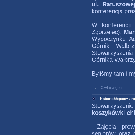
ul. Ratuszowe
konferencja pra
W konferencji 
Zgorzelec),
Mar
Wypoczynku Aq
Górnik Wałbr
Stowarzyszeni
Górnika Wałbrzy
Byliśmy tam i my
Czytaj więcej
Nabór chłopców z ro
Stowarzyszen
koszykówki chł
Zajęcia prow
seniorów, oraz p