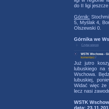
ligi w regionie
do II ligi jeszc
Górnik:
Stochmia
5, Myślak 4, Bo
Olszewski 0.
Górnika we Ws
Czytaj więcej
WSTK Wschowa - Gór
komentarz
/
Już jutro kos
lubuskiego na 
Wschowa. Będzie
lubuskiej, pon
Widać więc że b
lecz nasi zawod
WSTK Wschow
data: 23.11.201