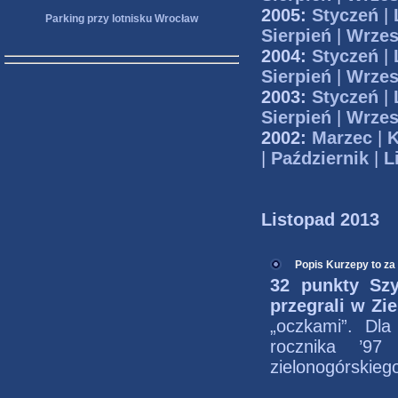
2005:
Styczeń
|
Parking przy lotnisku Wrocław
Sierpień
|
Wrzes
2004:
Styczeń
|
Sierpień
|
Wrzes
2003:
Styczeń
|
Sierpień
|
Wrzes
2002:
Marzec
|
K
|
Październik
|
L
Listopad 2013
Popis Kurzepy to za
32 punkty Sz
przegrali w Zi
„oczkami”. Dla
rocznika ’9
zielonogórskieg