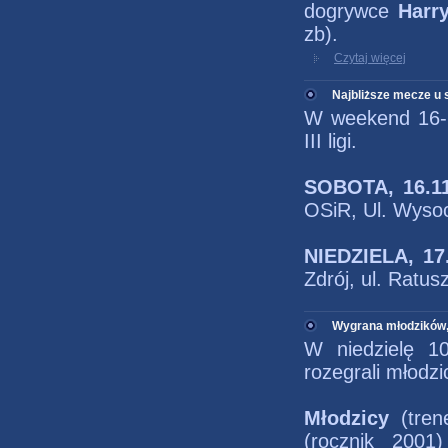
dogrywce
Harry
zb).
Czytaj więcej
Najbliższe mecze u 
W weekend 16-1
III ligi.
SOBOTA, 16.1
OSiR, Ul. Wyso
NIEDZIELA, 17.
Zdrój, ul. Ratu
Wygrana młodzików,
W niedzielę 1
rozegrali młodzi
Młodzicy
(tre
(rocznik 200