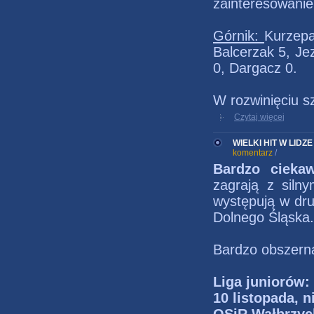
zainteresowani
Górnik:
Kurzepa
Balcerzak 5, Je
0, Dargacz 0.
W rozwinięciu s
Czytaj więcej
WIELKI HIT W LIDZE 
komentarz
/
Bardzo ciekaw
zagrają z sil
występują w dru
Dolnego Śląska.
Bardzo obszern
Liga juniorów:
10 listopada, n