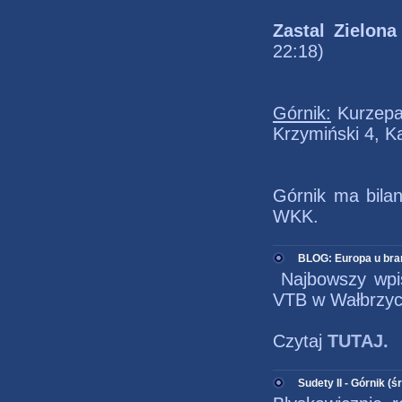
Zastal Zielon
22:18)
Górnik:
Kurzepa 
Krzymiński 4, Ka
Górnik ma bilan
WKK.
BLOG: Europa u br
Najbowszy wpis 
VTB w Wałbrzyc
Czytaj
TUTAJ.
Sudety II - Górnik (ś