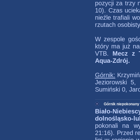
pozycji za trzy n
10). Czas uciek
nieźle trafiali 
rzutach osobisty
W zespole gości
który ma już na
VTB.
Mecz z 
Aqua-Zdrój.
Górnik:
Krzymińs
Jeziorowski 5,
Sumiński 0, Jar
Górnik niepokonany 
Biało-Niebies
dolnośląsko-lu
pokonali na wy
21:16).
Przed r