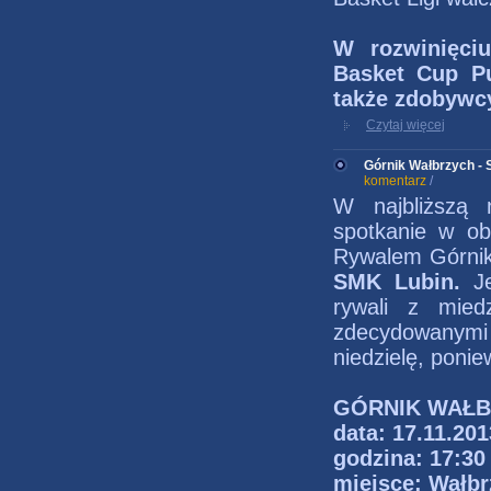
W rozwinięci
Basket Cup P
także zdobywc
Czytaj więcej
Górnik Wałbrzych - S
komentarz
/
W najbliższą n
spotkanie w ob
Rywalem Górnika
SMK Lubin.
J
rywali z mie
zdecydowanymi
niedzielę, ponie
GÓRNIK WAŁBR
data: 17.11.201
godzina: 17:30
miejsce: Wałb