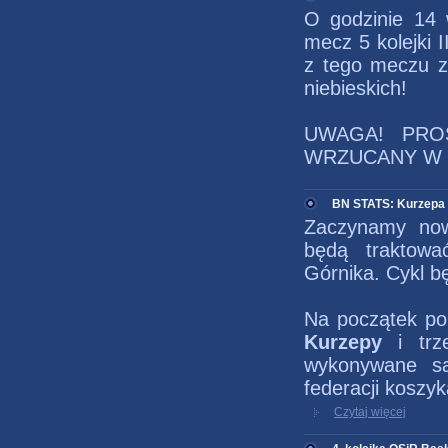
O godzinie 14 
mecz 5 kolejki I
z tego meczu z 
niebieskich!
UWAGA! PRO
WRZUCANY W 
BN STATS: Kurzepa 
Zaczynamy now
będą traktowa
Górnika. Cykl b
Na początek po
Kurzepy
i trze
wykonywane są
federacji koszyk
Czytaj więcej