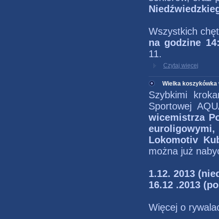
Niedźwiedzkie
Wszystkich chę
na godzine 14
11.
Czytaj więcej
Wielka koszykówka 
Szybkimi kroka
Sportowej AQ
wicemistrza P
euroligowymi,
Lokomotiv Ku
można już naby
1.12. 2013 (nie
16.12 .2013 (p
Więcej o rywala