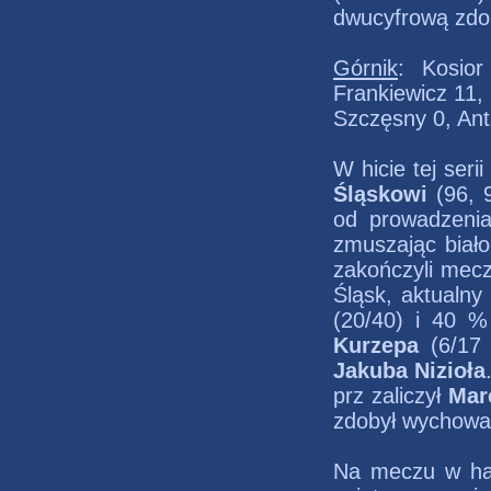
dwucyfrową zdo
Górnik
: Kosior
Frankiewicz 11,
Szczęsny 0, Ant
W hicie tej seri
Śląskowi
(96, 
od prowadzenia
zmuszając biało
zakończyli mecz
Śląsk, aktualny
(20/40) i 40 %
Kurzepa
(6/17
Jakuba Nizioła
prz zaliczył
Mar
zdobył wychowa
Na meczu w hali