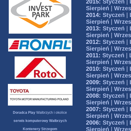
2015:
Styczeń
|
Sierpień
|
Wrzes
2014:
Styczeń
|
Sierpień
|
Wrzes
2013:
Styczeń
|
Sierpień
|
Wrzes
2012:
Styczeń
|
Sierpień
|
Wrzes
2011:
Styczeń
|
Sierpień
|
Wrzes
2010:
Styczeń
|
Sierpień
|
Wrzes
2009:
Styczeń
|
Sierpień
|
Wrzes
2008:
Styczeń
|
Sierpień
|
Wrzes
2007:
Styczeń
|
Doradca Play
Wałbrzych i okolice
Sierpień
|
Wrzes
serwis komputerowy Wałbrzych
2006:
Styczeń
|
Sierpień
|
Wrzes
Kontenery Strzegom