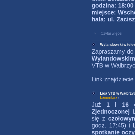
godzina: 18:00
miejsce: Wsc
hala: ul. Zacis
Czytaj więcej
Wylandowski w telew
Zapraszamy do 
Wylandowski
VTB w Wałbrzych
Link znajdzieci
Liga VTB w Wałbrzy
komentarz
/
Już
1 i 16 g
Zjednoczonej 
się z
czołowym
godz. 17:45) i
spotkanie oczy