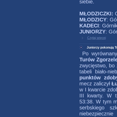
siebie.
MŁODZICZKI:
MŁODZICY
: Gó
KADECI
: Górn
JUNIORZY
: Gó
Czytaj więcej
Juniorzy pokonują 
Po wyrównan
Turów Zgorzel
zwycięstwo, bo 
tabeli biało-ni
punktów zdoby
mecz zaliczył
Ł
w I kwarcie zdo
III kwarty. W t
53:38. W tym mo
serbskiego sz
niebezpiecznie