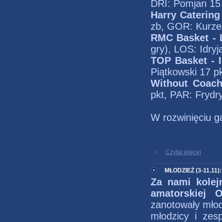
DRI: Pomjan 15 
Harry Catering
zb, GOR: Kurzepa
RMC Basket - 
gry), LOS: Idryj
TOP Basket - I
Piątkowski 17 pk
Without Coach
pkt, PAR: Frydr
W rozwinięciu ga
Czytaj więcej
MŁODZIEŻ (3-11.11):
Za nami kolej
amatorskiej 
zanotowały młodz
młodzicy i ze