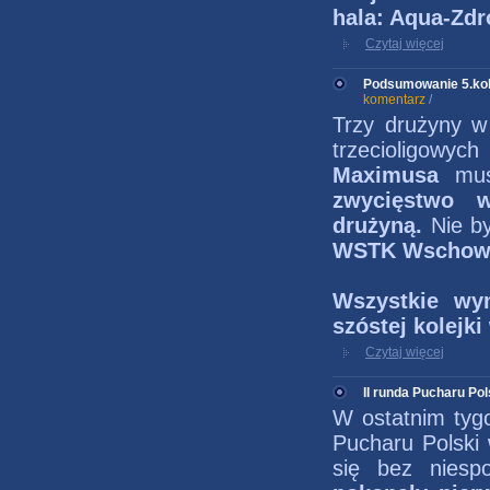
hala: Aqua-Zdr
Czytaj więcej
Podsumowanie 5.kolej
komentarz
/
Trzy drużyny w 
trzecioligow
Maximusa
mu
zwycięstwo 
drużyną.
Nie by
WSTK Wscho
Wszystkie wyn
szóstej kolejki
Czytaj więcej
II runda Pucharu Pol
W ostatnim tyg
Pucharu Polski 
się bez niesp