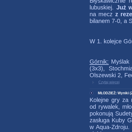
Błyskawicznie 
lubuskiej.
Już w
na mecz
z rez
bilanem 7-0, a S
W 1. kolejce Gór
Górnik:
Myślak 1
(3x3), Stochmi
Olszewski 2, Fe
Czytaj więcej
MŁODZIEŻ: Wyniki (2
Kolejne gry za 
od rywalek, mło
pokonują Sudet
zasługa Kuby Gr
w Aqua-Zdroju. 