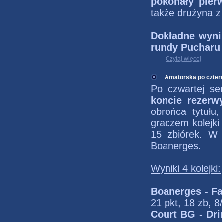
pokonały pie
także drużyna 
Dokładne wynik
rundy Pucharu 
Czytaj więcej
Amatorska po czter
Po czwartej ser
koncie rezerw
obrońca tytułu
graczem kolejki
15 zbiórek. W
Boanerges.
Wyniki 4 kolejki:
Boanerges - Fa
21 pkt, 18 zb, 8
Court BG - Dr