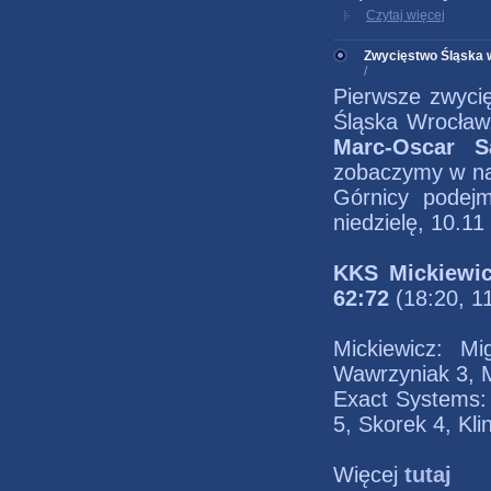
Czytaj więcej
Zwycięstwo Śląska w I
/
Pierwsze zwycię
Śląska Wrocław
Marc-Oscar S
zobaczymy w naj
Górnicy podejm
niedzielę, 10.1
KKS Mickiewi
62:72
(18:20, 11
Mickiewicz: M
Wawrzyniak 3, M
Exact Systems: 
5, Skorek 4, Kli
Więcej
tutaj