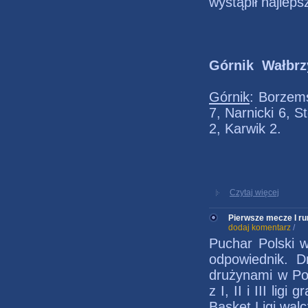
wystąpił najleps
Górnik Wałbrzy
Górnik
: Borzems
7, Narnicki 6, 
2, Karwik 2.
Czytaj więcej
Pierwsze mecze I ru
dodaj komentarz
/
Puchar Polski w
odpowiednik. D
drużynami w Po
z I, II i III li
Basket Ligi wal