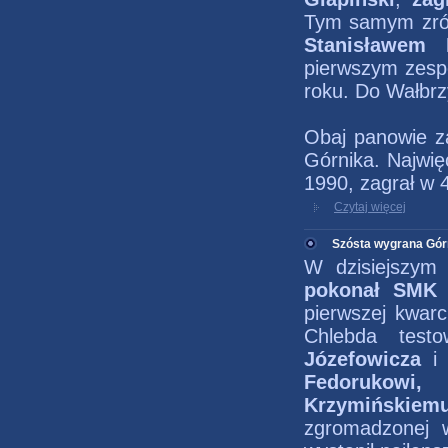
Tym samym zrówn
Stanisławem K
pierwszym zespo
roku. Do Wałbrz
Obaj panowie z
Górnika. Najw
1990, zagrał w 
Czytaj więcej
Szósta wygrana Gór
W dzisiejszym 
pokonał SMK L
pierwszej kwarc
Chlebda test
Józefowicza
Fedorukowi,
Krzymińskiem
zgromadzonej w