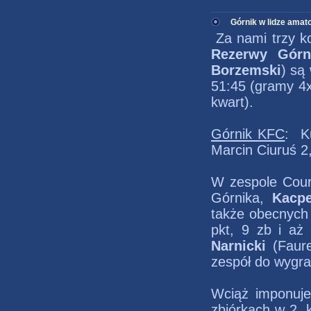
Górnik w lidze amat
Za nami trzy ko
Rezerwy Górn
Borzemski
) są
51:45 (gramy 4x
kwart).
Górnik KFC
: K
Marcin Ciuruś 2,
W zespole Court
Górnika,
Kacpe
także obecnych 
pkt, 9 zb i aż
Narnicki
(Faur
zespół do wygr
Wciąż imponuj
zbiórkach w 2. k