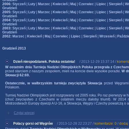
Grudzień
2006:
Styczeń
|
Luty
|
Marzec
|
Kwiecień
|
Maj
|
Czerwiec
|
Lipiec
|
Sierpień
|
Wr
Grudzień
2005:
Styczeń
|
Luty
|
Marzec
|
Kwiecień
|
Maj
|
Czerwiec
|
Lipiec
|
Sierpień
|
Wr
Grudzień
2004:
Styczeń
|
Luty
|
Marzec
|
Kwiecień
|
Maj
|
Czerwiec
|
Lipiec
|
Sierpień
|
Wr
Grudzień
2003:
Styczeń
|
Luty
|
Marzec
|
Kwiecień
|
Maj
|
Czerwiec
|
Lipiec
|
Sierpień
|
Wr
Grudzień
2002:
Marzec
|
Kwiecień
|
Maj
|
Czerwiec
|
Lipiec
|
Sierpień
|
Wrzesień
|
Paździ
Grudzień 2013
Dzień niespodzianek. Polska ostatnia!
/ 2013-12-29 15:37:14 /
komenta
W ostatnim dniu Turnieju Nadziei Olimpijskich Polska przegrała z Czecham
przed starciem z naszym zespołem, mieli na koncie dwie wysokie porażki.
W dr
Słowacji 62:69.
Ostatecznie, w wałbrzyskim turnieju zwyciężyła Słowacja
przed Węgrami 
Polakom.
Turniej Nadziei Olimpijskich jest rozgrywany od 2005 roku. Po raz pierwszy w hi
(choć zwycięstwo z Czechami w ostatnim meczu dałoby triumf). W 2014 
Mistrzostwach Europy dywizji A U-16, a Słowacja, Węgry i Czechy powalczą o aw
Czytaj więcej
Polacy gorsi od Węgrów
/ 2013-12-28 22:23:27 /
komentarze: 0
/
dodaj