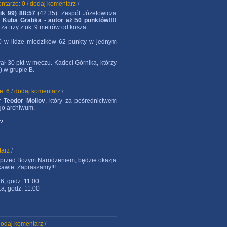
ntarze: 0
/
dodaj komentarz
/
ik 99) 88:57
(42:35). Zespół Józefowicza
z
Kuba Grabka
-
autor aż 50 punktów!!!!
 za trzy z ok. 9 metrów od kosza.
10 w lidze młodzików 62 punkty w jednym
wał 30 pkt w meczu. Kadeci Górnika, którzy
) w grupie B.
e: 6
/
dodaj komentarz
/
r Teodor Mollov
, który za pośrednictwem
ego archiwum.
??
tarz
/
uż przed Bożym Narodzeniem, będzie okazja
kawie. Zapraszamy!!!
 6, godz. 11:00
1a, godz. 11:00
dodaj komentarz
/