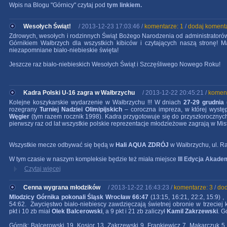
Wpis na Blogu "Górnicy" czytaj pod
tym linkiem.
Wesołych Świąt!
/ 2013-12-23 17:03:46 /
komentarze: 1
/
dodaj koment
Zdrowych, wesołych i rodzinnych Świąt Bożego Narodzenia od administratorów t
Górnikiem Wałbrzych dla wszystkich kibiców i czytających naszą stronę! 
niezapomniane biało-niebieskie święta!
Jeszcze raz biało-niebieskich Wesołych Świąt i Szczęśliwego Nowego Roku!
Kadra Polski U-16 zagra w Wałbrzychu
/ 2013-12-22 20:45:21 /
koment
Kolejne koszykarskie wydarzenie w Wałbrzychu !!! W dniach
27-29 grudnia (
rozegrany
Turniej Nadziei Olimipijskich
– coroczna impreza, w której wystę
Węgier
(tym razem rocznik 1998). Kadra przygotowuje się do przyszłoroczny
pierwszy raz od lat wszystkie polskie reprezentacje młodzieżowe zagrają w Mi
Wszystkie mecze odbywać się będą w
Hali AQUA ZDRÓJ
w Wałbrzychu, ul. R
W tym czasie w naszym kompleksie będzie też miała miejsce
III Edycja Akade
Czytaj więcej
Cenna wygrana młodzików
/ 2013-12-22 16:43:23 /
komentarze: 3
/
dod
Mlodzicy
Górnika pokonali Śląsk Wrocław 66:47
(13:15, 16:21, 22:2, 15:9)
54:62. Zwycięstwo biało-niebiescy zawdzięczają świetnej obronie w trzeciej 
pkt i 10 zb miał
Olek Balcerowski
, a 9 pkt i 21 zb zaliczył
Kamil Zakrzewski
. G
Górnik
: Balcerowski 19, Kosior 13, Zakrzewski 9, Frankiewicz 7, Makarczuk 5 