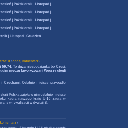
zesień
|
Październik
|
Listopad
|
zesień
|
Październik
|
Listopad
|
zesień
|
Październik
|
Listopad
|
zesień
|
Październik
|
Listopad
|
ernik
|
Listopad
|
Grudzień
rze: 0
/
dodaj komentarz
/
i 59:74
. To duża niespodzianka bo Czesi,
ugim meczu faworyzowani Węgrzy ulegli
i Czechami. Ostatnie miejsce przypadło
storii Polska zajęła w nim ostatnie miejsce
roku kadra naszego kraju U-16 zagra w
ans w rywalizacji w dywizji B.
 komentarz
/