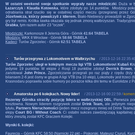
W ostatni weekend swoje spotkanie wygrały nasze młodziczki
. Duża w t
Łazarczyk
i
Klaudia Kotowska
, które zdobyły po 14 punktów. Młodzicy pok
odrabiania strat rzuciło się w ostatniej części meczu (przegranej przez G
Józefowicza, którzy powalczyli z ldierem.
Biało-Niebiescy prowadzili w Zgor
gry był remis. Krótka ławka okazała się jednak zmorą wałbrzyszan. Tradycyjn
Grabka
, tym razem autor 23 "oczek".
Młodziczki:
Karkonosze II Jelenia Góra - Górnik
41:64
TABELA
Młodzicy:
WKK II Wrocław - Górnik
58:66
TABELA
Kadeci
: Turów Zgorzelec - Górnik
62:51
TABELA
Turów przegrywa z Lokomotivem w Wałbrzychu
/ 2013-12-16 22:35:4
Turów Zgorzelec uległ w kolejnym meczu ligi VTB Lokomotivovi Kubań Kr
jedynie 19 punktów. W ekipie z Rosji 18 punktów zdobył
Derrick Brown
,
zanotował
John Prince.
Zgorzelczanie przegrali po raz piąty z rzędu (tr
bilansem 2-6 jest ósmy w grupie A ligi VTB (na 10 ekip), Lokomotiv jest trzeci
Krasnodaru poprawiła sobie humory po porażce kilka dni temu w Eurolidze z P
Amatorska po 6 kolejkach. Nowy lider!
/ 2013-12-16 00:22:59 /
koment
Rezerwy Górnika straciły pozycję lidera w wałbrzyskiej OBL
. Pierwsza po
kosztowna. Nowym liderem rozgrywek został
Drink Team,
ale jedynym niep
tytułu,
Partners Nieruchomości
(jeden mecz rozegrany mniej od Drink Teamu)
ekipy
Court BG
i
Without Coach
. Ci ostatni sukces zawdzięczają kapitalne
który zresztą został KFC Graczem Kolejki.
Wyniki 6. kolejki:
Faurecia – Górnik KFC
58:50
(Narnicki 22 pkt – Piskorski, Mateusz Ciuruś, Kur