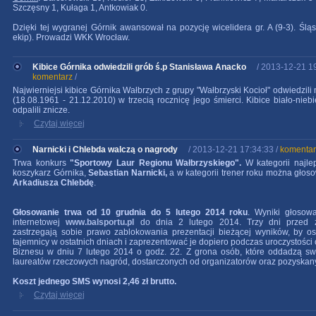
Szczęsny 1, Kułaga 1, Antkowiak 0.
Dzięki tej wygranej Górnik awansował na pozycję wicelidera gr. A (9-3). Ślą
ekip). Prowadzi WKK Wrocław.
Kibice Górnika odwiedzili grób ś.p Stanisława Anacko
/ 2013-12-21 1
komentarz
/
Najwierniejsi kibice Górnika Wałbrzych z grupy "Wałbrzyski Kocioł" odwiedzil
(18.08.1961 - 21.12.2010) w trzecią rocznicę jego śmierci. Kibice biało-nieb
odpalili znicze.
Czytaj więcej
Narnicki i Chlebda walczą o nagrody
/ 2013-12-21 17:34:33 /
komentar
Trwa konkurs
"Sportowy Laur Regionu Wałbrzyskiego".
W kategorii najle
koszykarz Górnika,
Sebastian Narnicki,
a w kategorii trener roku można głos
Arkadiusza
Chlebdę
.
Głosowanie trwa od 10 grudnia do 5 lutego 2014 roku
. Wyniki głosow
internetowej
www.balsportu.pl
do dnia 2 lutego 2014. Trzy dni przed z
zastrzegają sobie prawo zablokowania prezentacji bieżącej wyników, by o
tajemnicy w ostatnich dniach i zaprezentować je dopiero podczas uroczystości
Biznesu w dniu 7 lutego 2014 o godz. 22. Z grona osób, które oddadzą swó
laureatów rzeczowych nagród, dostarczonych od organizatorów oraz pozyskan
Koszt jednego SMS wynosi 2,46 zł brutto.
Czytaj więcej