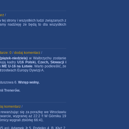
arz
/
ej strony i wszystkich ludzi związanych z
Mamy nadzieję że będą to dla wszystkich
arze: 0
/
dodaj komentarz
/
piątek-niedziela)
w Wałbrzychu zostanie
pują kadry
U16 Polski, Czech, Słowacji i
ch
ME U-16 na Łotwie
. Warto podkreślić, że
strzostwach Europy Dywizji A.
atuszowa 6.
Wstęp wolny.
mii Trenerów.
aj komentarz
/
 , rewanżując się za porażkę we Wrocławiu
kwarcie, wygranej aż 22:2 !! W Górniku 19
órnicy wygrali zbiórkę 66:41.
(5 as), Adamek Jr 5, Podejko 4, B. Kłyż 2,