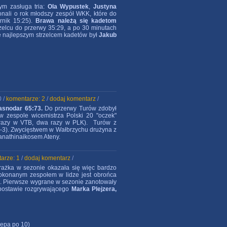
ym zasługa tria:
Ola Wypustek
,
Justyna
onali o rok młodszy zespół WKK, które do
órnik 15:25).
Brawa należą się kadetom
zelcu do przerwy 35:29, a po 30 minutach
ie najlepszym strzelcem kadetów był
Jakub
0 /
komentarze: 2
/
dodaj komentarz
/
asnodar 65:73.
Do przerwy Turów zdobył
 w zespole wicemistrza Polski 20 "oczek"
zy razy w VTB, dwa razy w PLK). Turów z
 (6-3). Zwycięstwem w Wałbrzychu drużyna z
anathinaikosem Ateny.
arze: 1
/
dodaj komentarz
/
rażka w sezonie okazała się więc bardzo
okonanym zespołem w lidze jest obrońca
. Pierwsze wygrane w sezonie zanotowały
j postawie rozgrywającego
Marka Plejzera,
zepa po 10)