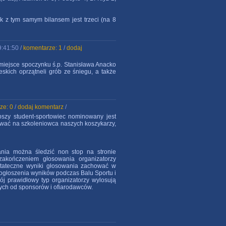
sk z tym samym bilansem jest trzeci (na 8
9:41:50 /
komentarze: 1
/
dodaj
i miejsce spoczynku ś.p. Stanisława Anacko
ieskich oprzątneli grób ze śniegu, a także
ze: 0
/
dodaj komentarz
/
pszy student-sportowiec nominowany jest
ować na szkoleniowca naszych koszykarzy,
ania można śledzić non stop na stronie
akończeniem głosowania organizatorzy
stateczne wyniki głosowania zachować w
 ogłoszenia wyników podczas Balu Sportu i
j prawidłowy typ organizatorzy wylosują
ych od sponsorów i ofiarodawców.