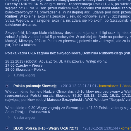
Pierwszy dzień
Turnieju Nadziei Olimpijskich w Wałbrzychu
za nami. W pier
Czechy U-16 59:34
. W drugim meczu
reprezentacja Polski U-16
, po wielk
Węgier 72:73.
Na 20 sek. przed końcem swój niecelny rzut dobił
Mateusz Sz
biało-czerwonych na prowadzenie. W następnej akcji udanie pod kosz przedar
Rudner
. W kolejnej akcji (na zegarze 5 sek. do końcowej syreny) Szczypiński 
Strata Węgrów w następnej akcji na nic zdała się Polakom, bo Szczypiński
dalekiego dystansu.
Szczypiński, którego biało-niebiescy doskonale kojarzą z III ligi oraz lig mł
zebrał 8 piłek z tablic i miał 5 przechwytów. W polskiej drużynie na pochwały 
Madryt). Mierzący 207 cm Pietras w pierwszej połowie nie zachwycił, ale za to 
pkt, 9 zb i 4 blokami.
Polska kadra U-16 zagrała bez swojego lidera, Dominika Rutkowskiego (WKK
28.12.2013 (sobota)
Aqua Zdrój, Ul. Ratuszowa 6. Wstęp wolny.
17:00 Czechy – Węgry
19:00 Słowacja – Polska
Czytaj więcej
Polska pokonuje Słowację
/ 2013-12-28 21:31:01 /
komentarze: 1
/
dod
W drugim dniu Turnieju Nadziei Olimpijskich U-16, który jest rozgrywany w Wa
reprezentacja Polski ograła Słowację 75:57 (18:13, 24:22, 16:11, 17:11
najwięcej punktów zdobył
Mateusz Szczypiński
z WKK Wrocław. "Sczypek" zali
W niedzielę o 9:30 Węgry zagrają ze Słowacją, a o 11:30 Polska zmierzy się
Aqua Zdrój, ul. Ratuszowa 6.
Czytaj więcej
BLOG: Polska U-16 - Węgry U-16 72:73
/ 2013-12-28 13:01:44 /
komen