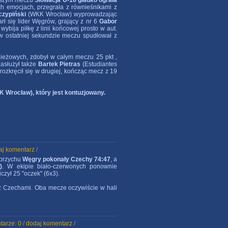
wszym meczu
Słowacja U-16 gładko ograła
ich emocjach, przegrała z równieśnikami z
czypiński
(WKK Wrocław) wyprowadzając
ł się lider Węgrów, grający z nr 6
Gabor
wybija piłkę z linii końcowej prosto w aut.
 w ostatniej sekundzie meczu spudłował z
odzieżowych, zdobył w całym meczu 25 pkt ,
zasłużył także
Bartek Pietras
(Estudiantes
rozkręcił się w drugiej, kończąc mecz z 19
 Wrocław), który jest kontuzjowany.
aj komentarz
/
łbrzychu
Węgry pokonały Czechy 74:47
, a
)
. W ekipie biało-czerwonych ponownie
czył 25 "oczek" (6x3).
 z Czechami. Oba mecze oczywiście w hali
tarze: 0
/
dodaj komentarz
/