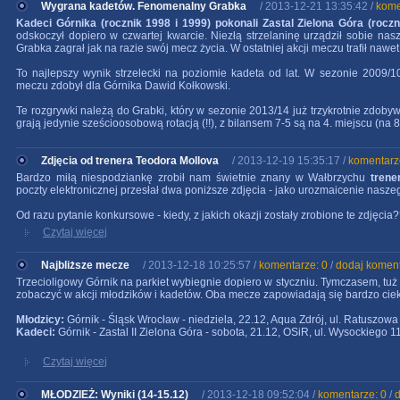
Wygrana kadetów. Fenomenalny Grabka
/ 2013-12-21 13:35:42 /
kome
Kadeci Górnika (rocznik 1998 i 1999) pokonali Zastal Zielona Góra (roczn
odskoczył dopiero w czwartej kwarcie. Niezłą strzelaninę urządził sobie nas
Grabka zagrał jak na razie swój mecz życia. W ostatniej akcji meczu trafił nawet
To najlepszy wynik strzelecki na poziomie kadeta od lat. W sezonie 2009/
meczu zdobył dla Górnika Dawid Kołkowski.
Te rozgrywki należą do Grabki, który w sezonie 2013/14 już trzykrotnie zdoby
grają jedynie sześcioosobową rotacją (!!), z bilansem 7-5 są na 4. miejscu (na 8
Zdjęcia od trenera Teodora Mollova
/ 2013-12-19 15:35:17 /
komentarz
Bardzo miłą niespodziankę zrobił nam świetnie znany w Wałbrzychu
trene
poczty elektronicznej przesłał dwa poniższe zdjęcia - jako urozmaicenie nasz
Od razu pytanie konkursowe - kiedy, z jakich okazji zostały zrobione te zdjęcia
Czytaj więcej
Najbliższe mecze
/ 2013-12-18 10:25:57 /
komentarze: 0
/
dodaj komen
Trzecioligowy Górnik na parkiet wybiegnie dopiero w styczniu. Tymczasem, t
zobaczyć w akcji młodzików i kadetów. Oba mecze zapowiadają się bardzo cie
Młodzicy:
Górnik - Śląsk Wrocław - niedziela, 22.12, Aqua Zdrój, ul. Ratuszowa
Kadeci:
Górnik - Zastal II Zielona Góra - sobota, 21.12, OSiR, ul. Wysockiego 1
Czytaj więcej
MŁODZIEŻ: Wyniki (14-15.12)
/ 2013-12-18 09:52:04 /
komentarze: 0
/